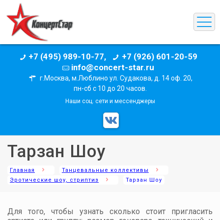
+7 (495) 989-10-77,
+7 (926) 601-20-59
info@concert-star.ru
г.Москва, м.Люблино ул. Судакова, д. 14 оф. 20,
пн-сб с 10 до 20 часов.
Наши соц. сети и мессенджеры
Тарзан Шоу
Главная
Танцевальные коллективы
Эротические шоу, стриптиз
Тарзан Шоу
Для того, чтобы узнать сколько стоит пригласить