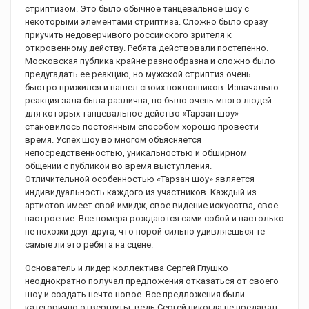
стриптизом. Это было обычное танцевальное шоу с
некоторыми элементами стриптиза. Сложно было сразу
приучить недоверчивого российского зрителя к
откровенному действу. Ребята действовали постепенно.
Московская публика крайне разнообразна и сложно было
предугадать ее реакцию, но мужской стриптиз очень
быстро прижился и нашел своих поклонников. Изначально
реакция зала была различна, но было очень много людей
для которых танцевальное действо «Тарзан шоу»
становилось постоянным способом хорошо провести
время. Успех шоу во многом объясняется
непосредственностью, уникальностью и обширном
общении с публикой во время выступления.
Отличительной особенностью «Тарзан шоу» является
индивидуальность каждого из участников. Каждый из
артистов имеет свой имидж, свое видение искусства, свое
настроение. Все номера рождаются сами собой и настолько
не похожи друг друга, что порой сильно удивляешься те
самые ли это ребята на сцене.
Основатель и лидер коллектива Сергей Глушко
неоднократно получал предложения отказаться от своего
шоу и создать нечто новое. Все предложения были
категорично отвергнуты, ведь Сергей никогда не предавал