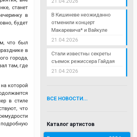
21.04.2026
нке, станет
В Кишиневе неожиданно
ечеринку в
отменили концерт
овно, будет
Макаревича* и Вайкуле
21.04.2026
м, что был
празднике в
Стали известны секреты
ого города,
съемок режиссера Гайдая
ал там, где
21.04.2026
 на которой
родолжается
ВСЕ НОВОСТИ...
ер в стиле
ствуют, что
премудрости
е подробную
Каталог артистов