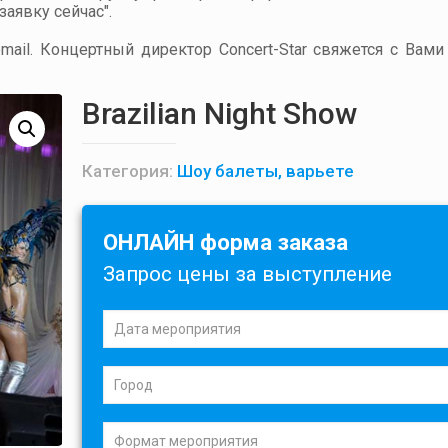
аявку сейчас".
ail. Концертный директор Concert-Star свяжется с Вами
Brazilian Night Show
Категория:
Шоу балеты, варьете
ОНЛАЙН форма заказа
Запрос цены за выступление