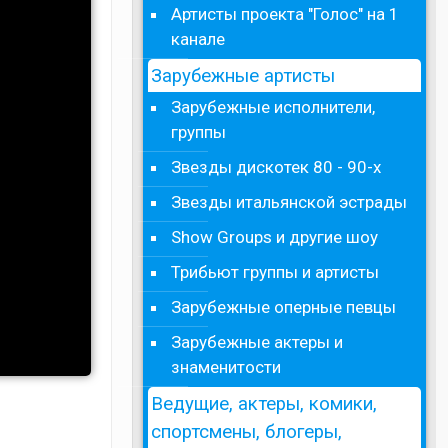
Артисты проекта "Голос" на 1
канале
Зарубежные артисты
Зарубежные исполнители,
группы
Звезды дискотек 80 - 90-х
Звезды итальянской эстрады
Show Groups и другие шоу
Трибьют группы и артисты
Зарубежные оперные певцы
Зарубежные актеры и
знаменитости
Ведущие, актеры, комики,
спортсмены, блогеры,