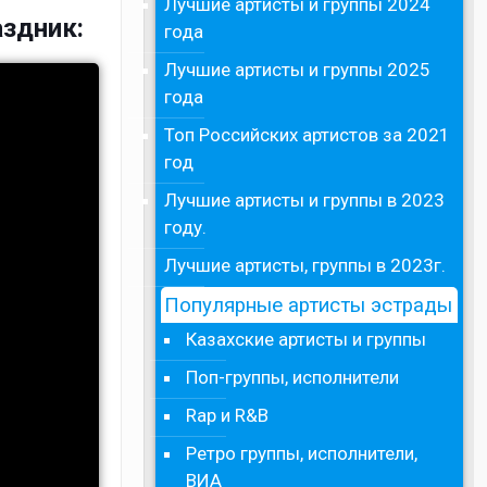
Лучшие артисты и группы 2024
аздник:
года
Лучшие артисты и группы 2025
года
Топ Российских артистов за 2021
год
Лучшие артисты и группы в 2023
году.
Лучшие артисты, группы в 2023г.
Популярные артисты эстрады
Казахские артисты и группы
Поп-группы, исполнители
Rap и R&B
Ретро группы, исполнители,
ВИА