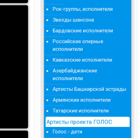
Рок-группы, исполнители
Звезды шансона
Бардовские исполнители
Российские оперные
исполнители
Кавказские исполнители
Азербайджанские
исполнители
Артисты Башкирской эстрады
Армянские исполнители
Татарские исполнители
Артисты проекта ГОЛОС
Голос - дети