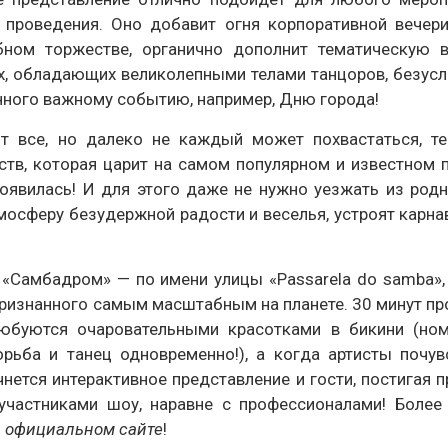
 проведения. Оно добавит огня корпоративной вечери
ом торжестве, органично дополнит тематическую в
, обладающих великолепными телами танцоров, безусл
ного важному событию, например, Дню города!
т все, но далеко не каждый может похвастаться, те
ств, которая царит на самом популярном и известном 
оявилась! И для этого даже не нужно уезжать из родн
тмосферу безудержной радости и веселья, устроят карнав
 «Самбадром» — по имени улицы «Passarela do samba»,
признанного самым масштабным на планете. 30 минут п
любуются очаровательными красотками в бикини (ном
орьба и танец одновременно!), а когда артисты почув
ачнется интерактивное представление и гости, постигая 
и участниками шоу, наравне с профессионалами! Боле
а официальном сайте
!