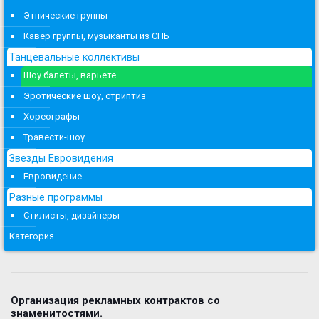
Этнические группы
Кавер группы, музыканты из СПБ
Танцевальные коллективы
Шоу балеты, варьете
Эротические шоу, стриптиз
Хореографы
Травести-шоу
Звезды Евровидения
Евровидение
Разные программы
Стилисты, дизайнеры
Категория
Организация рекламных контрактов со
знаменитостями.