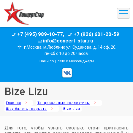
+7 (495) 989-10-77,
+7 (926) 601-20-59
info@concert-star.ru
г.Москва, м.Люблино ул. Судакова, д. 14 оф. 20,
пн-сб с 10 до 20 часов.
Наши соц. сети и мессенджеры
Bize Lizu
Главная
Танцевальные коллективы
Шоу балеты, варьете
Bize Lizu
Для того, чтобы узнать сколько стоит пригласить