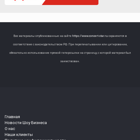
Все материалы опубликованные на сайте
https://www.concert-star.ru
охраняются в
соответствие с законодательством РФ. При перепечатывании или цитировании,
обязательно использование прямой гиперссылки на страницу, с которой материал был
заимствован.
Главная
Новости Шоу Бизнеса
О нас
Наши клиенты