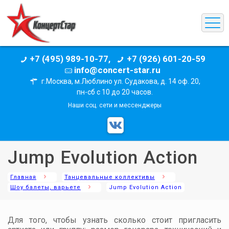
+7 (495) 989-10-77,
+7 (926) 601-20-59
info@concert-star.ru
г.Москва, м.Люблино ул. Судакова, д. 14 оф. 20,
пн-сб с 10 до 20 часов.
Наши соц. сети и мессенджеры
Jump Evolution Action
Главная
Танцевальные коллективы
Шоу балеты, варьете
Jump Evolution Action
Для того, чтобы узнать сколько стоит пригласить