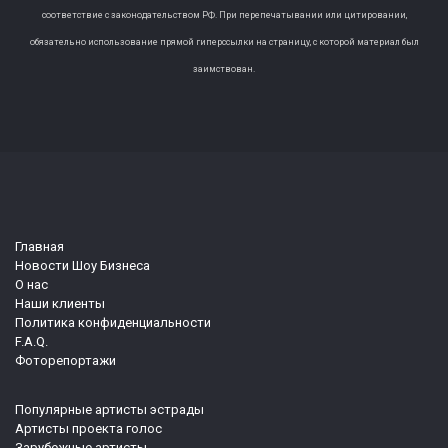
соответствие с законодательством РФ. При перепечатывании или цитировании,
обязательно использование прямой гиперссылки на страницу, с которой материал был
заимствован.
Главная
Новости Шоу Бизнеса
О нас
Наши клиенты
Политика конфиденциальности
F.A.Q.
Фоторепортажи
Популярные артисты эстрады
Артисты проекта голос
Зарубежные артисты