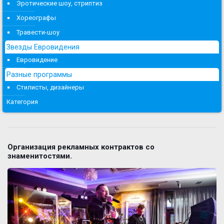
Эротические шоу, стриптиз
Хореографы
Травести-шоу
Звезды Евровидения
Евровидение
Разные программы
Стилисты, дизайнеры
Категория
Организация рекламных контрактов со
знаменитостями.