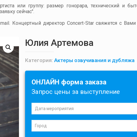
артиста или группу: размер гонорара, технический и бы
аявку сейчас".
ail. Концертный директор Concert-Star свяжется с Вами
Юлия Артемова
Категория:
Актеры озвучивания и дубляжа
ОНЛАЙН форма заказа
Запрос цены за выступление