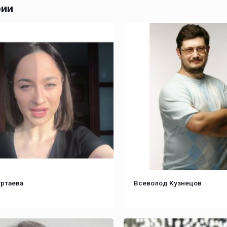
рии
ртаева
Всеволод Кузнецов