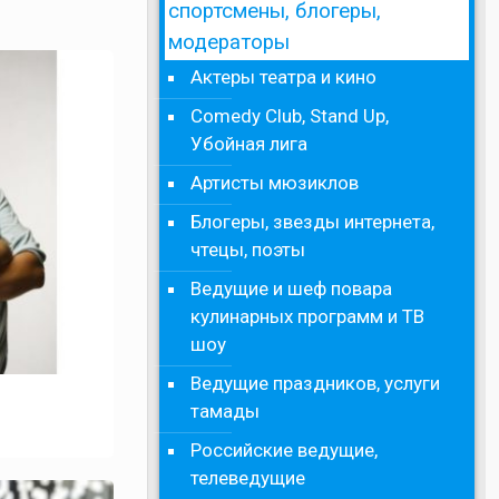
спортсмены, блогеры,
модераторы
Актеры театра и кино
Comedy Club, Stand Up,
Убойная лига
Артисты мюзиклов
Блогеры, звезды интернета,
чтецы, поэты
Ведущие и шеф повара
кулинарных программ и ТВ
шоу
Ведущие праздников, услуги
тамады
Российские ведущие,
телеведущие