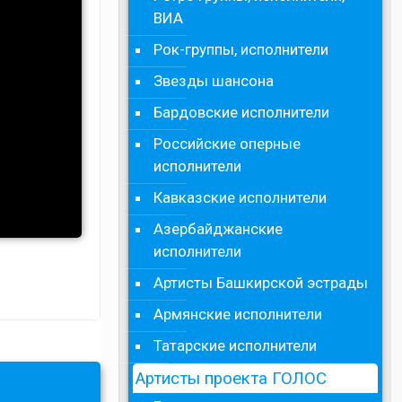
ВИА
Рок-группы, исполнители
Звезды шансона
Бардовские исполнители
Российские оперные
исполнители
Кавказские исполнители
Азербайджанские
исполнители
Артисты Башкирской эстрады
Армянские исполнители
Татарские исполнители
Артисты проекта ГОЛОС