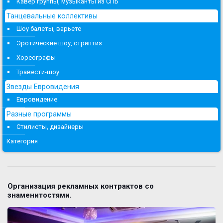
Кавер группы, музыканты из СПБ
Танцевальные коллективы
Шоу балеты, варьете
Эротические шоу, стриптиз
Хореографы
Травести-шоу
Звезды Евровидения
Евровидение
Разные программы
Стилисты, дизайнеры
Категория
Организация рекламных контрактов со
знаменитостями.