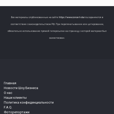
Все материалы опубликованные на сайте
https://www.concert-star.ru
охраняются в
соответствие с законодательством РФ. При перепечатывании или цитировании,
обязательно использование прямой гиперссылки на страницу, с которой материал был
заимствован.
Главная
Новости Шоу Бизнеса
О нас
Наши клиенты
Политика конфиденциальности
F.A.Q.
Фоторепортажи