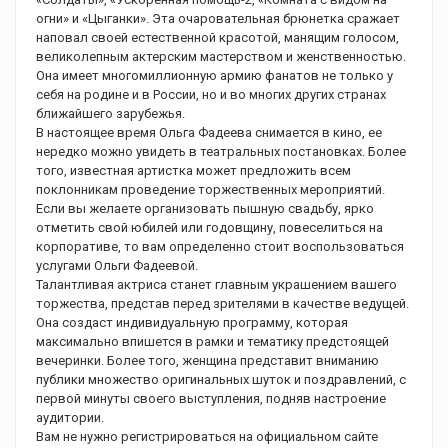
огни» и «Цыганки». Эта очаровательная брюнетка сражает
наповал своей естественной красотой, манящим голосом,
великолепным актерским мастерством и женственностью.
Она имеет многомиллионную армию фанатов не только у
себя на родине и в России, но и во многих других странах
ближайшего зарубежья.
В настоящее время Ольга Фадеева снимается в кино, ее
нередко можно увидеть в театральных постановках. Более
того, известная артистка может предложить всем
поклонникам проведение торжественных мероприятий.
Если вы желаете организовать пышную свадьбу, ярко
отметить свой юбилей или годовщину, повеселиться на
корпоративе, то вам определенно стоит воспользоваться
услугами Ольги Фадеевой.
Талантливая актриса станет главным украшением вашего
торжества, представ перед зрителями в качестве ведущей.
Она создаст индивидуальную программу, которая
максимально впишется в рамки и тематику предстоящей
вечеринки. Более того, женщина представит вниманию
публики множество оригинальных шуток и поздравлений, с
первой минуты своего выступления, подняв настроение
аудитории.
Вам не нужно регистрироваться на официальном сайте