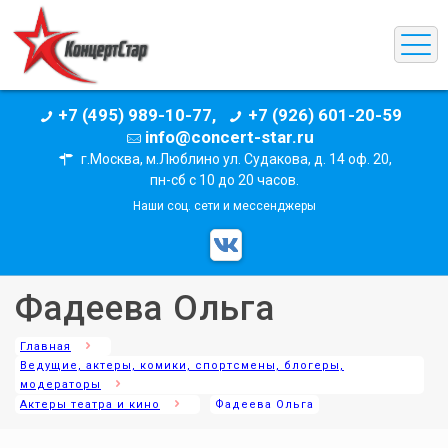
+7 (495) 989-10-77,
+7 (926) 601-20-59
info@concert-star.ru
г.Москва, м.Люблино ул. Судакова, д. 14 оф. 20,
пн-сб с 10 до 20 часов.
Наши соц. сети и мессенджеры
Фадеева Ольга
Главная
Ведущие, актеры, комики, спортсмены, блогеры,
модераторы
Актеры театра и кино
Фадеева Ольга