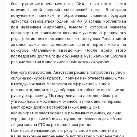
был руководителем местного ВИА, в котором Настя
получила свой первый сценический опыт. Благодаря
полученным навыкам и обретенным знаниям, будущая
артистка становиться одной из 4-х участниц коллектива
под названием «Гармония», вместе с которым Макеева
неоднократно принимала активное участие в различного
рода фестивалях и организованных конкурсах. Талантливой
актрисе даже посчастливилось занять первое место на
конкурсе «Маленькие звездочки». После всего этого
последовали долгие годы обучения в музыкальной школе и
разные занятия в многочисленных детских кружках.
Немного повзрослев, Анастасия решила попробовать свои
силы на конкурсах красоты, причем как отечественных, так
и международных. Благодаря ее эффектной и яркой
внешности, жюри всегда обращало особенное внимание на
русскую красавицу. Потому, девушка довольно быстро
утвердилась в модельном бизнесе, заняв одно из первых
мест среди других востребованных девиц. Она
неоднократно участвовала в рекламных съемках, ее лицо
украшало разные обложки журналов. Макеева даже была
лицом канала СТС на региональном уровне.
Пригласите знаменитую актрису на свое мероприятие и
ваши знакомые непременно будут приятно удивлены такой