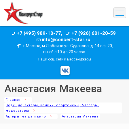
+7 (495) 989-10-77,
+7 (926) 601-20-59
info@concert-star.ru
г.Москва, м.Люблино ул. Судакова, д. 14 оф. 20,
пн-сб с 10 до 20 часов.
Наши соц. сети и мессенджеры
Анастасия Макеева
Главная
Ведущие, актеры, комики, спортсмены, блогеры,
модераторы
Актеры театра и кино
Анастасия Макеева