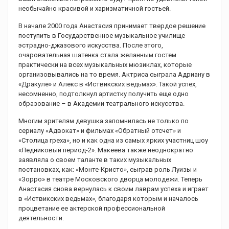
необычайно красивой и харизматичной гостьей.
В начале 2000 года Анастасия принимает твердое решение
поступить в Государственное музыкальное училище
эстрадно-джазового искусства. После этого,
очаровательная шатенка стала желанным гостем
практически на всех музыкальных мюзиклах, которые
организовывались на то время. Актриса сыграла Адриану в
«Дракуле» и Алекс в «Иствикских ведьмах». Такой успех,
несомненно, подтолкнул артистку получить еще одно
образование – в Академии театрального искусства.
Многим зрителям девушка запомнилась не только по
сериалу «Адвокат» и фильмах «Обратный отсчет» и
«Столица греха», но и как одна из самых ярких участниц шоу
«Ледниковый период-2». Макеева также неоднократно
заявляла о своем таланте в таких музыкальных
постановках, как: «Монте-Кристо», сыграв роль Луизы и
«Зорро» в театре Московского дворца молодежи. Теперь
Анастасия снова вернулась к своим лаврам успеха и играет
в «Иствикских ведьмах», благодаря которым и началось
процветание ее актерской профессиональной
деятельности.