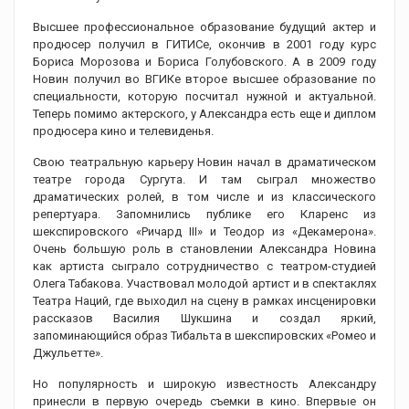
Высшее профессиональное образование будущий актер и
продюсер получил в ГИТИСе, окончив в 2001 году курс
Бориса Морозова и Бориса Голубовского. А в 2009 году
Новин получил во ВГИКе второе высшее образование по
специальности, которую посчитал нужной и актуальной.
Теперь помимо актерского, у Александра есть еще и диплом
продюсера кино и телевиденья.
Свою театральную карьеру Новин начал в драматическом
театре города Сургута. И там сыграл множество
драматических ролей, в том числе и из классического
репертуара. Запомнились публике его Кларенс из
шекспировского «Ричард III» и Теодор из «Декамерона».
Очень большую роль в становлении Александра Новина
как артиста сыграло сотрудничество с театром-студией
Олега Табакова. Участвовал молодой артист и в спектаклях
Театра Наций, где выходил на сцену в рамках инсценировки
рассказов Василия Шукшина и создал яркий,
запоминающийся образ Тибальта в шекспировских «Ромео и
Джульетте».
Но популярность и широкую известность Александру
принесли в первую очередь съемки в кино. Впервые он