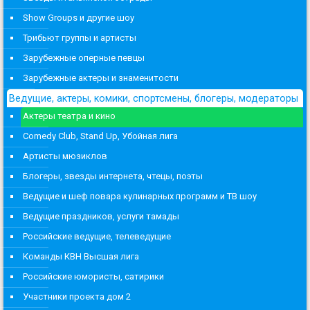
Show Groups и другие шоу
Трибьют группы и артисты
Зарубежные оперные певцы
Зарубежные актеры и знаменитости
Ведущие, актеры, комики, спортсмены, блогеры, модераторы
Актеры театра и кино
Comedy Club, Stand Up, Убойная лига
Артисты мюзиклов
Блогеры, звезды интернета, чтецы, поэты
Ведущие и шеф повара кулинарных программ и ТВ шоу
Ведущие праздников, услуги тамады
Российские ведущие, телеведущие
Команды КВН Высшая лига
Российские юмористы, сатирики
Участники проекта дом 2