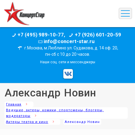
+7 (495) 989-10-77,
+7 (926) 601-20-59
info@concert-star.ru
г.Москва, м.Люблино ул. Судакова, д. 14 оф. 20,
пн-сб с 10 до 20 часов.
Наши соц. сети и мессенджеры
Александр Новин
Главная
Ведущие, актеры, комики, спортсмены, блогеры,
модераторы
Актеры театра и кино
Александр Новин