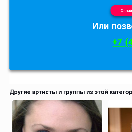
Онлай
Или позв
+7 (
Другие артисты и группы из этой катего