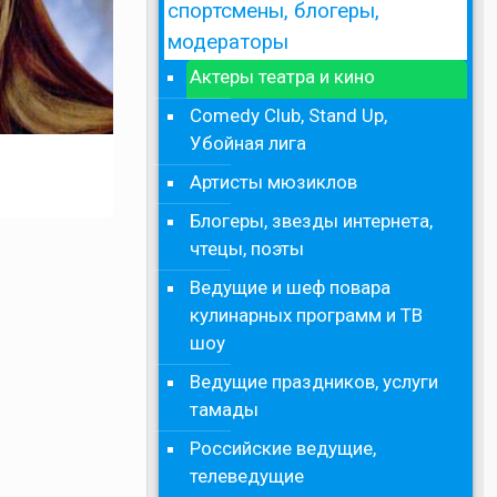
спортсмены, блогеры,
модераторы
Актеры театра и кино
Comedy Club, Stand Up,
Убойная лига
Артисты мюзиклов
Блогеры, звезды интернета,
чтецы, поэты
Ведущие и шеф повара
кулинарных программ и ТВ
шоу
Ведущие праздников, услуги
тамады
Российские ведущие,
телеведущие