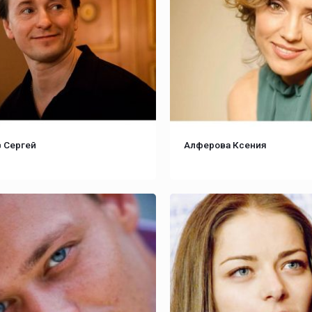
 Сергей
Алферова Ксения