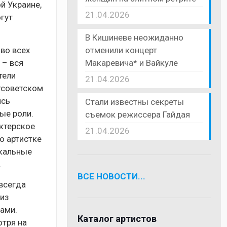
й Украине,
21.04.2026
гут
В Кишиневе неожиданно
отменили концерт
 во всех
Макаревича* и Вайкуле
 – вся
тели
21.04.2026
стсоветском
ись
Стали известны секреты
ые роли.
съемок режиссера Гайдая
актерское
21.04.2026
о артистке
окальные
.
ВСЕ НОВОСТИ...
 всегда
 из
ами.
Каталог артистов
отря на