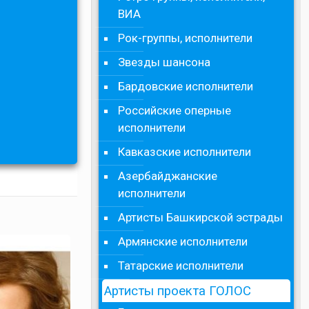
ВИА
Рок-группы, исполнители
Звезды шансона
Бардовские исполнители
Российские оперные
исполнители
Кавказские исполнители
Азербайджанские
исполнители
Артисты Башкирской эстрады
Армянские исполнители
Татарские исполнители
Артисты проекта ГОЛОС