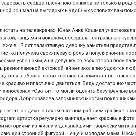
а завоевать сердца тысяч поклонников не только в родно
 Анной Кошмал на выгодных и удобных условиях вам помо
блистать на телеэкранах. Юная Анна Кошмал участвовала
зыкой, танцами и вокалом, посещала театральные курсы
 Уже в 17 лет талантливую девочку заметили представи
артистка получила свою первую роль в популярном на по
весьма успешным, а на девушку со всех сторон посыпал
ь разноплановой актрисой, ей великолепно удаются люб
щаться в образы своих героинь ей помогает не только 
ие красиво и пластично двигаться. Ведь достаточно част
и киносериал «Сваты», то могли оценить безупречные в
а Федора Добронравова запомнился многим поклонникам
проектах, но даже в таком плотном рабочем графике она
nstagram артистка регулярно выкладывает красивые фото
ми историями из жизни и дальнейшими творческими план
рясающей стройной фигурой – еще и молодая мама. Несм