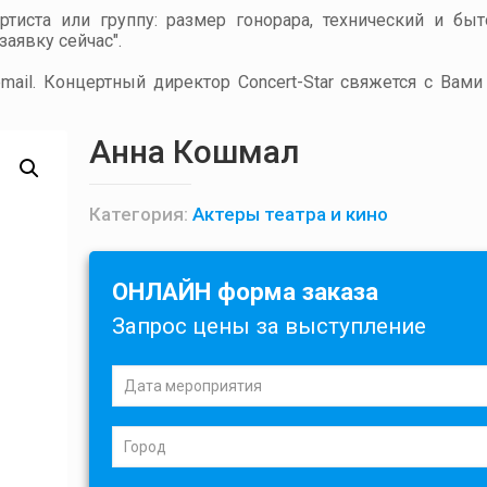
артиста или группу: размер гонорара, технический и бы
аявку сейчас".
ail. Концертный директор Concert-Star свяжется с Вами
Анна Кошмал
Категория:
Актеры театра и кино
ОНЛАЙН форма заказа
Запрос цены за выступление