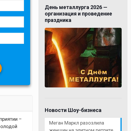
День металлурга 2026 —
организация и проведение
праздника
Новости Шоу-бизнеса
приятии –
Меган Маркл разозлила
молодой
женщин на элитном ретрите