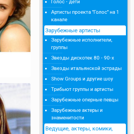
Голос - дети
Артисты проекта "Голос" на 1
канале
Зарубежные артисты
Зарубежные исполнители,
группы
Звезды дискотек 80 - 90-х
Звезды итальянской эстрады
Show Groups и другие шоу
Трибьют группы и артисты
Зарубежные оперные певцы
Зарубежные актеры и
знаменитости
Ведущие, актеры, комики,