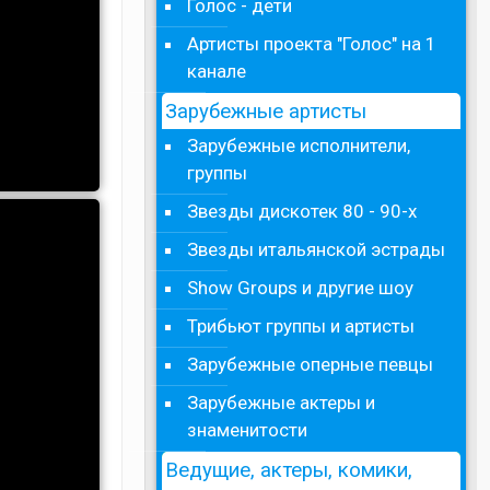
Голос - дети
Артисты проекта "Голос" на 1
канале
Зарубежные артисты
Зарубежные исполнители,
группы
Звезды дискотек 80 - 90-х
Звезды итальянской эстрады
Show Groups и другие шоу
Трибьют группы и артисты
Зарубежные оперные певцы
Зарубежные актеры и
знаменитости
Ведущие, актеры, комики,