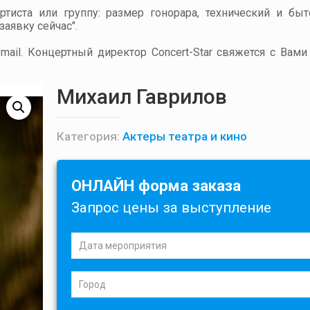
артиста или группу: размер гонорара, технический и бы
аявку сейчас".
ail. Концертный директор Concert-Star свяжется с Вами
Михаил Гаврилов
Категория:
Актеры театра и кино
ОНЛАЙН форма заказа
Запрос цены за выступление