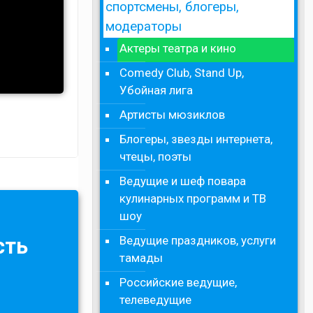
спортсмены, блогеры,
модераторы
Актеры театра и кино
Comedy Club, Stand Up,
Убойная лига
Артисты мюзиклов
Блогеры, звезды интернета,
чтецы, поэты
Ведущие и шеф повара
кулинарных программ и ТВ
шоу
Ведущие праздников, услуги
сть
тамады
Российские ведущие,
телеведущие