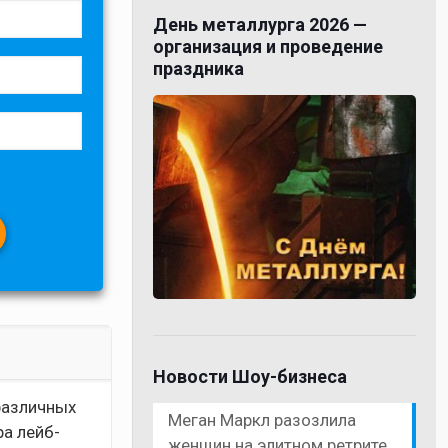
День металлурга 2026 —
организация и проведение
праздника
Новости Шоу-бизнеса
различных
Меган Маркл разозлила
а лейб-
женщин на элитном ретрите