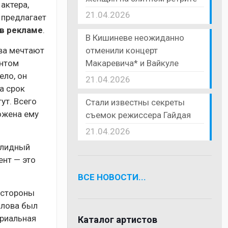
актера,
21.04.2026
 предлагает
 в рекламе
.
В Кишиневе неожиданно
отменили концерт
тва мечтают
Макаревича* и Вайкуле
ентом
ело, он
21.04.2026
а срок
ут. Всего
Стали известны секреты
ложена ему
съемок режиссера Гайдая
21.04.2026
солидный
ент — это
ВСЕ НОВОСТИ...
 стороны
илова был
ериальная
Каталог артистов