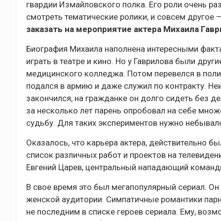
гвардии Измайловского полка. Его роли очень ра
смотреть тематические ролики, и совсем другое
заказать на мероприятие актера Михаила Гав
Биография Михаила наполнена интересными факта
играть в театре и кино. Но у Гаврилова были дру
медицинского колледжа. Потом перевелся в полит
подался в армию и даже служил по контракту. Не
закончился, на гражданке он долго сидеть без дел
за несколько лет парень опробовал на себе множе
судьбу. Для таких экспериментов нужно небывал
Оказалось, что карьера актера, действительно бы
список различных работ и проектов на телевидени
Евгений Царев, центральный нападающий команд
В свое время это был мегапопулярный сериал. О
женской аудитории. Симпатичные романтики парн
не последним в списке героев сериала. Ему, во