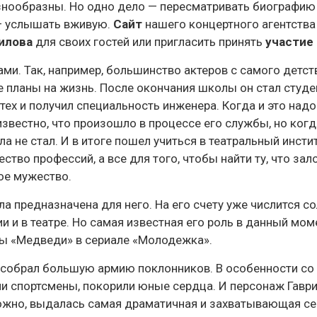
знообразны. Но одно дело — пересматривать биографию 
 — услышать вживую.
Сайт
нашего концертного агентства
рилова
для своих гостей или пригласить принять
участие
ми. Так, например, большинство актеров с самого детс
гие планы на жизнь. После окончания школы он стал студ
ех и получил специальность инженера. Когда и это надо
известно, что произошло в процессе его службы, но когд
а не стал. И в итоге пошел учиться в театральный инстит
ство профессий, а все для того, чтобы найти ту, что за
ое мужество.
ла предназначена для него. На его счету уже числится 
и и в театре. Но самая известная его роль в данный мом
ы «Медведи» в сериале «Молодежка».
н собрал большую армию поклонников. В особенности со
и спортсмены, покорили юные сердца. И персонаж Гавр
зможно, выдалась самая драматичная и захватывающая с