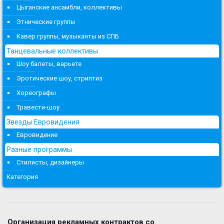
Цыганские ансамбли, коллективы
Этнические группы
Кавер группы, музыканты из СПБ
Танцевальные коллективы
Шоу балеты, варьете
Эротические шоу, стриптиз
Хореографы
Травести-шоу
Звезды Евровидения
Евровидение
Разные программы
Стилисты, дизайнеры
Категория
Организация рекламных контрактов со