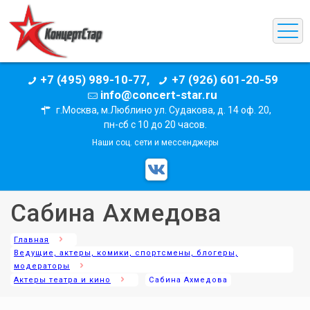
+7 (495) 989-10-77,
+7 (926) 601-20-59
info@concert-star.ru
г.Москва, м.Люблино ул. Судакова, д. 14 оф. 20,
пн-сб с 10 до 20 часов.
Наши соц. сети и мессенджеры
Сабина Ахмедова
Главная
Ведущие, актеры, комики, спортсмены, блогеры,
модераторы
Актеры театра и кино
Сабина Ахмедова