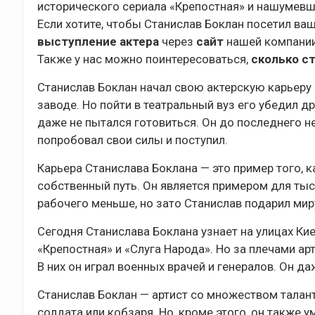
исторического сериала «Крепостная» и нашумевш
Если хотите, чтобы Станислав Боклан посетил ва
выступление актера
через
сайт
нашей компании
Также у нас можно поинтересоваться,
сколько с
Станислав Боклан начал свою актерскую карьеру 
заводе. Но пойти в театральный вуз его убедил др
даже не пытался готовиться. Он до последнего не
попробовал свои силы и поступил.
Карьера Станислава Боклана — это пример того, 
собственный путь. Он является примером для тыся
рабочего меньше, но зато Станислав подарил миру
Сегодня Станислава Боклана узнает на улицах Ки
«Крепостная» и «Слуга Народа». Но за плечами а
В них он играл военных врачей и генералов. Он д
Станислав Боклан — артист со множеством талан
солдата или кобзаря. Но, кроме этого, он также 