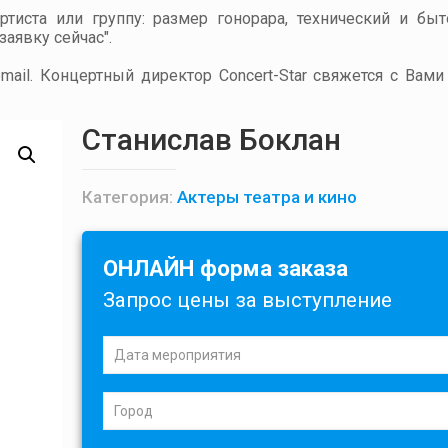
артиста или группу: размер гонорара, технический и бы
аявку сейчас".
ail. Концертный директор Concert-Star свяжется с Вами
Станислав Боклан
Категория:
Актеры театра и кино
ОНЛАЙН форма заказа
Запрос цены за выступление