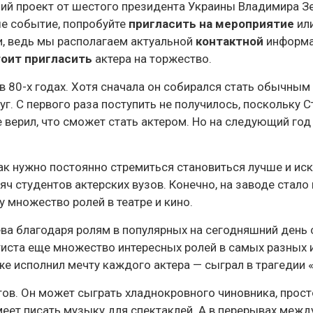
ий проект от шестого президента Украины Владимира З
ше событие, попробуйте
пригласить на мероприятие
ил
, ведь мы располагаем актуальной
контактной
информа
тоит пригласить
актера на торжество.
в 80-х годах. Хотя сначала он собирался стать обычным
уг. С первого раза поступить не получилось, поскольку 
 верил, что сможет стать актером. Но на следующий год
как нужно постоянно стремиться становиться лучше и иск
ч студентов актерских вузов. Конечно, на заводе стало
 множество ролей в театре и кино.
ева благодаря ролям в популярных на сегодняшний день 
ртиста еще множество интересных ролей в самых разных 
аже исполнил мечту каждого актера — сыграл в трагедии 
тов. Он может сыграть хладнокровного чиновника, прост
умеет писать музыку для спектаклей. А в перерывах меж