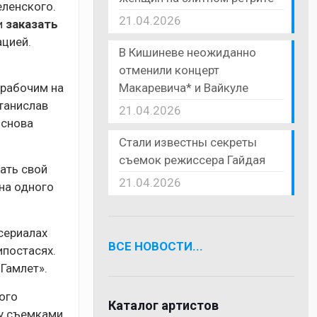
еленского.
21.04.2026
и
заказать
цией.
В Кишиневе неожиданно
отменили концерт
Макаревича* и Вайкуле
 рабочим на
Станислав
21.04.2026
 снова
Стали известны секреты
съемок режиссера Гайдая
ать свой
21.04.2026
 на одного
сериалах
ВСЕ НОВОСТИ...
ипостасях.
«Гамлет».
ого
Каталог артистов
ду съемками