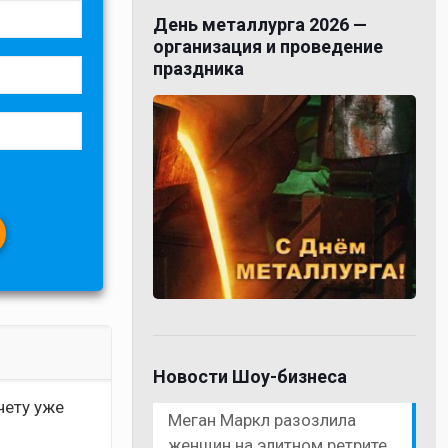
День металлурга 2026 —
организация и проведение
праздника
Новости Шоу-бизнеса
чету уже
Меган Маркл разозлила
женщин на элитном ретрите