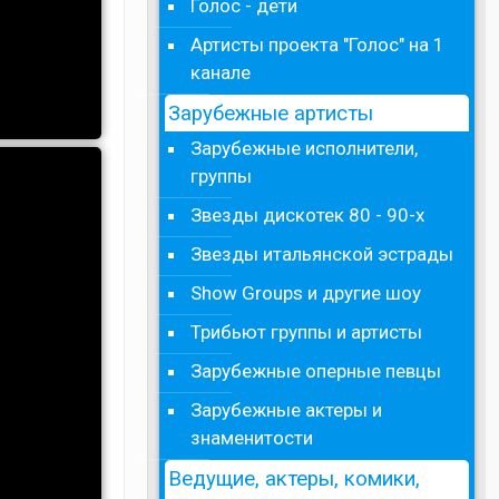
Голос - дети
Артисты проекта "Голос" на 1
канале
Зарубежные артисты
Зарубежные исполнители,
группы
Звезды дискотек 80 - 90-х
Звезды итальянской эстрады
Show Groups и другие шоу
Трибьют группы и артисты
Зарубежные оперные певцы
Зарубежные актеры и
знаменитости
Ведущие, актеры, комики,