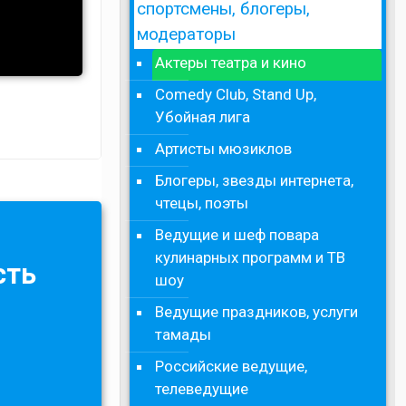
спортсмены, блогеры,
модераторы
Актеры театра и кино
Comedy Club, Stand Up,
Убойная лига
Артисты мюзиклов
Блогеры, звезды интернета,
чтецы, поэты
Ведущие и шеф повара
кулинарных программ и ТВ
сть
шоу
Ведущие праздников, услуги
тамады
Российские ведущие,
телеведущие