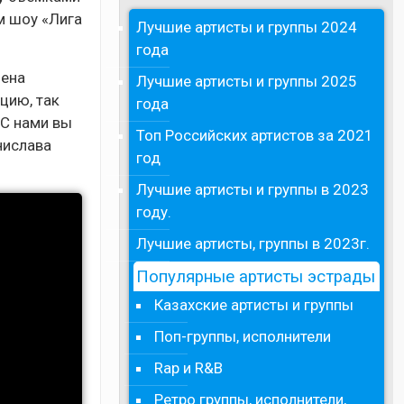
м шоу «Лига
Лучшие артисты и группы 2024
года
лена
Лучшие артисты и группы 2025
цию, так
года
 С нами вы
Топ Российских артистов за 2021
ислава
год
Лучшие артисты и группы в 2023
году.
Лучшие артисты, группы в 2023г.
Популярные артисты эстрады
Казахские артисты и группы
Поп-группы, исполнители
Rap и R&B
Ретро группы, исполнители,