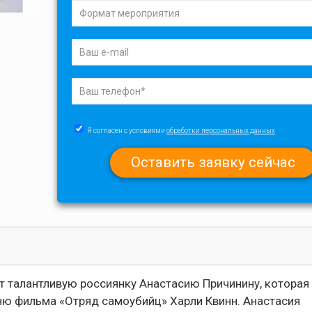
Я согласен с условиями
обработки персональных данных
ет талантливую россиянку Анастасию Причинину, которая
ню фильма «Отряд самоубийц» Харли Квинн. Анастасия