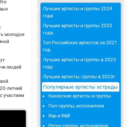
Это
Лучшие артисты и группы 2024
овых
года
Лучшие артисты и группы 2025
я
года
ять молодое
мной
Топ Российских артистов за 2021
год
Лучшие артисты и группы в 2023
гут
году.
ячи людей
Лучшие артисты, группы в 2023г.
ивой
Популярные артисты эстрады
 20-летний
с участием
Казахские артисты и группы
Поп-группы, исполнители
Rap и R&B
Ретро группы, исполнители,