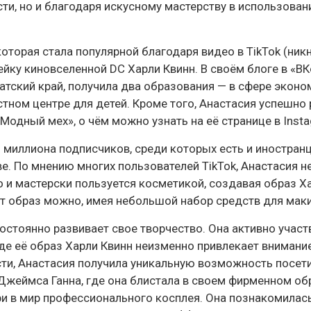
ти, но и благодаря искусному мастерству в использован
которая стала популярной благодаря видео в TikTok (ник
одейку киновселенной DC Харли Квинн. В своём блоге в «В
чатский край, получила два образования — в сфере эконо
стном центре для детей. Кроме того, Анастасия успешно
одный мех», о чём можно узнать на её странице в Insta
2 миллиона подписчиков, среди которых есть и иностран
е. По мнению многих пользователей TikTok, Анастасия н
о и мастерски пользуется косметикой, создавая образ Ха
от образ можно, имея небольшой набор средств для мак
остоянно развивает свое творчество. Она активно участ
де её образ Харли Квинн неизменно привлекает внимание
сти, Анастасия получила уникальную возможность посет
жеймса Ганна, где она блистала в своем фирменном об
ери в мир профессионального косплея. Она познакомилас