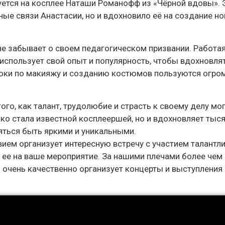
ется на косплее Наташи Романофф из «Чёрной вдовы». 
ые связи Анастасии, но и вдохновило её на создание н
не забывает о своем педагогическом призвании. Работа
 использует свой опыт и популярность, чтобы вдохновл
роки по макияжу и созданию костюмов пользуются огро
ого, как талант, трудолюбие и страсть к своему делу мо
ько стала известной косплеершей, но и вдохновляет тыс
ояться быть яркими и уникальными.
вием организует интересную встречу с участием талантл
 ее на ваше мероприятие. За нашими плечами более чем
 очень качественно организует концерты и выступления 