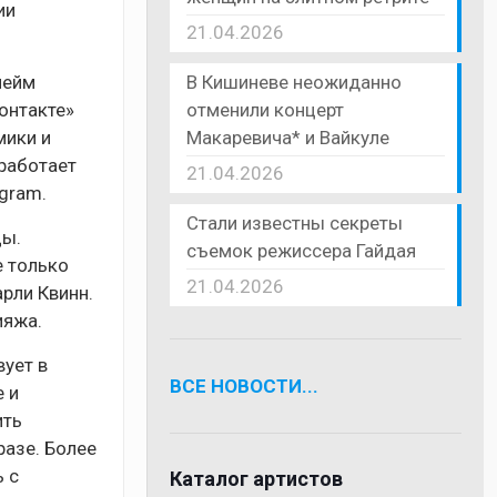
ии
21.04.2026
В Кишиневе неожиданно
нейм
отменили концерт
Контакте»
Макаревича* и Вайкуле
мики и
 работает
21.04.2026
gram.
Стали известны секреты
цы.
съемок режиссера Гайдая
е только
21.04.2026
рли Квинн.
ияжа.
вует в
ВСЕ НОВОСТИ...
 и
ить
разе. Более
ь с
Каталог артистов