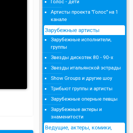
Голос - дети
Артисты проекта "Голос" на 1
канале
Зарубежные артисты
Зарубежные исполнители,
группы
Звезды дискотек 80 - 90-х
Звезды итальянской эстрады
Show Groups и другие шоу
Трибьют группы и артисты
Зарубежные оперные певцы
Зарубежные актеры и
знаменитости
Ведущие, актеры, комики,