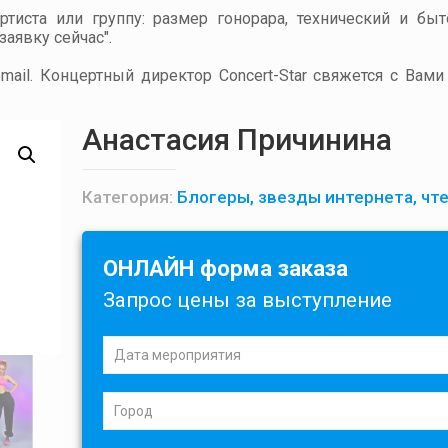
артиста или группу: размер гонорара, технический и бы
аявку сейчас".
ail. Концертный директор Concert-Star свяжется с Вами
Анастасия Причинина
Категория:
Блогеры, звезды интернета, чт
ОНЛАЙН форма заказа
Запрос цены за выступление