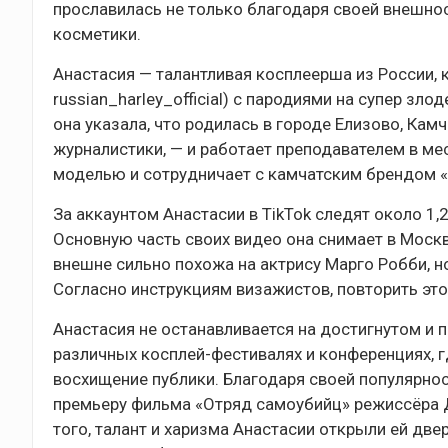
прославилась не только благодаря своей внешнос
косметики.
Анастасия — талантливая косплеерша из России, 
russian_harley_official) с пародиями на супер зл
она указала, что родилась в городе Елизово, Кам
журналистики, — и работает преподавателем в ме
моделью и сотрудничает с камчатским брендом «М
За аккаунтом Анастасии в TikTok следят около 1,
Основную часть своих видео она снимает в Москв
внешне сильно похожа на актрису Марго Робби, н
Согласно инструкциям визажистов, повторить эт
Анастасия не останавливается на достигнутом и п
различных косплей-фестивалях и конференциях, г
восхищение публики. Благодаря своей популярно
премьеру фильма «Отряд самоубийц» режиссёра Д
того, талант и харизма Анастасии открыли ей дв