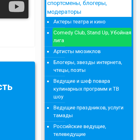
спортсмены, блогеры,
модераторы
Актеры театра и кино
Comedy Club, Stand Up, Убойная
лига
Артисты мюзиклов
Блогеры, звезды интернета,
чтецы, поэты
Ведущие и шеф повара
сть
кулинарных программ и ТВ
шоу
Ведущие праздников, услуги
тамады
Российские ведущие,
телеведущие