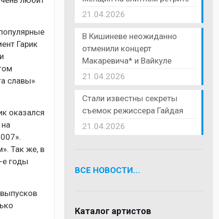
очень любит
21.04.2026
 популярные
В Кишиневе неожиданно
мент Гарик
отменили концерт
и
Макаревича* и Вайкуле
том
21.04.2026
та славы»
Стали известны секреты
съемок режиссера Гайдая
ик оказался
 на
21.04.2026
007».
. Так же, в
-е годы
ВСЕ НОВОСТИ...
 выпусков
лько
Каталог артистов