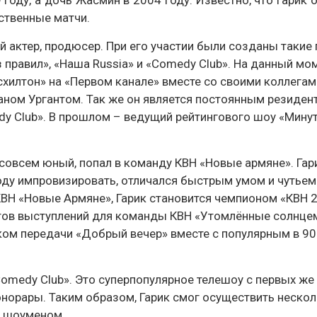
 году, а дочь Жасмин в 2004 году. Известно, что Гарик 
тственные матчи.
 актер, продюсер. При его участии были созданы такие
 правил», «Наша Russia» и «Comedy Club». На данный мо
хилтон» на «Первом канале» вместе со своими коллегам
ном Ургантом. Так же он является постоянным резиден
dy Club». В прошлом – ведущий рейтингового шоу «Мину
е совсем юный, попал в команду КВН «Новые армяне». Гар
оду импровизировать, отличался быстрым умом и чутьем
КВН «Новые Армяне», Гарик становится чемпионом «КВН 2
тов выступлений для команды КВН «Утомлённые солнцем»
ком передачи «Добрый вечер» вместе с популярным в 90
Comedy Club». Это суперпопулярное телешоу с первых же
норары. Таким образом, Гарик смог осуществить неско
м шоуменом.