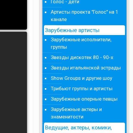
Голос - дети
Артисты проекта "Голос" на 1
канале
Зарубежные артисты
Зарубежные исполнители,
группы
Звезды дискотек 80 - 90-х
Звезды итальянской эстрады
Show Groups и другие шоу
Трибьют группы и артисты
Зарубежные оперные певцы
Зарубежные актеры и
знаменитости
Ведущие, актеры, комики,