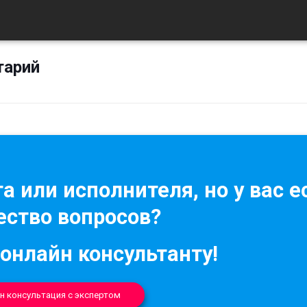
тарий
а или исполнителя, но у вас е
ство вопросов?
 онлайн консультанту!
н консультация с экспертом