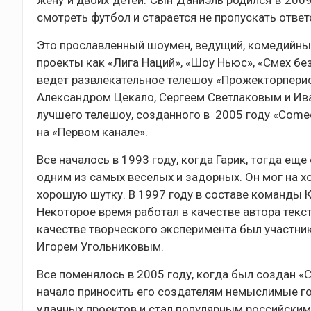
жену и двоих детей. Сын Даниэль родился в 2009
смотреть футбол и старается не пропускать отве
Это прославленный шоумен, ведущий, комедийный
проекты как «Лига Наций», «Шоу Ньюс», «Смех без
ведет развлекательное телешоу «Прожекторперис
Александром Цекало, Сергеем Светлаковым и Ива
лучшего телешоу, созданного в 2005 году «Come
на «Первом канале».
Все началось в 1993 году, когда Гарик, тогда ещ
одним из самых веселых и задорных. Он мог на х
хорошую шутку. В 1997 году в составе команды 
Некоторое время работал в качестве автора текс
качестве творческого эксперимента был участни
Игорем Угольниковым.
Все поменялось в 2005 году, когда был создан «
начало приносить его создателям немыслимые го
удачных проектов и стал популярным российски