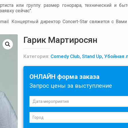
артиста или группу: размер гонорара, технический и бы
аявку сейчас".
ail. Концертный директор Concert-Star свяжется с Вами
Гарик Мартиросян
Категория:
Comedy Club, Stand Up, Убойная 
ОНЛАЙН форма заказа
Запрос цены за выступление