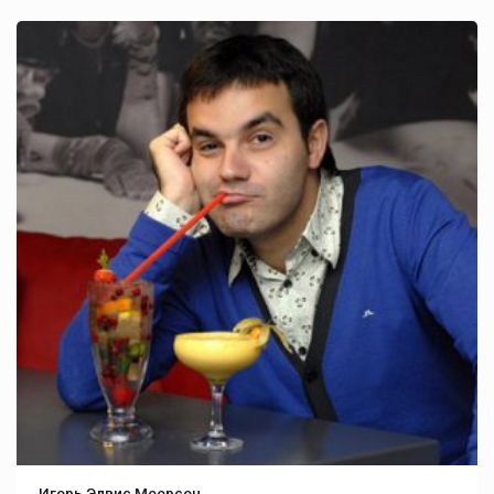
Игорь Элвис Меерсон