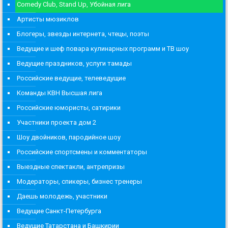
Comedy Club, Stand Up, Убойная лига
Артисты мюзиклов
Блогеры, звезды интернета, чтецы, поэты
Ведущие и шеф повара кулинарных программ и ТВ шоу
Ведущие праздников, услуги тамады
Российские ведущие, телеведущие
Команды КВН Высшая лига
Российские юмористы, сатирики
Участники проекта дом 2
Шоу двойников, пародийное шоу
Российские спортсмены и комментаторы
Выездные спектакли, антрепризы
Модераторы, спикеры, бизнес тренеры
Даешь молодежь, участники
Ведущие Санкт-Петербурга
Ведущие Татарстана и Башкирии