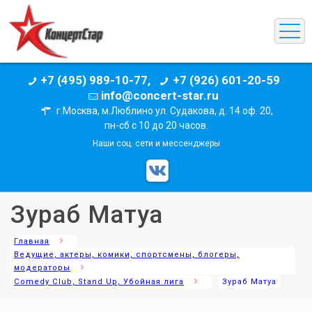
+7 (495) 989-10-77,
+7 (926) 601-20-59
info@concert-star.ru
г.Москва, м.Люблино ул. Судакова, д. 14 оф. 20,
пн-сб с 10 до 20 часов.
Наши соц. сети и мессенджеры
Зураб Матуа
Главная
Ведущие, актеры, комики, спортсмены, блогеры,
модераторы
Comedy Club, Stand Up, Убойная лига
Зураб Матуа