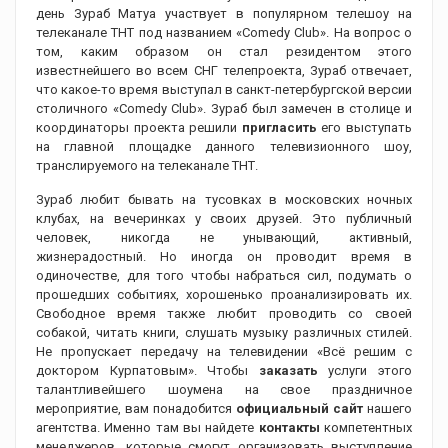
день Зураб Матуа участвует в популярном телешоу на
телеканале ТНТ под названием «Comedy Club». На вопрос о
том, каким образом он стал резидентом этого
известнейшего во всем СНГ телепроекта, Зураб отвечает,
что какое-то время выступал в санкт-петербургской версии
столичного «Comedy Club». Зураб был замечен в столице и
координаторы проекта решили
пригласить
его выступать
на главной площадке данного телевизионного шоу,
транслируемого на телеканале ТНТ.
Зураб любит бывать на тусовках в московских ночных
клубах, на вечеринках у своих друзей. Это публичный
человек, никогда не унывающий, активный,
жизнерадостный. Но иногда он проводит время в
одиночестве, для того чтобы набраться сил, подумать о
прошедших событиях, хорошенько проанализировать их.
Свободное время также любит проводить со своей
собакой, читать книги, слушать музыку различных стилей.
Не пропускает передачу на телевидении «Всё решим с
доктором Курпатовым». Чтобы
заказать
услуги этого
талантливейшего шоумена на свое праздничное
мероприятие, вам понадобится
официальный сайт
нашего
агентства. Именно там вы найдете
контакты
компетентных
менеджеров, которые смогут организовать выступление