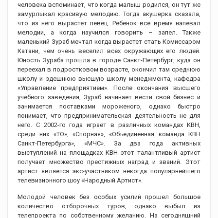
человека вспоминает, что когда малыш родился, он тут же
замурлыкал красивую мелодию. Тогда акушерка сказала,
что из него вырастет певец. Ребенок все время напевал
мелодии, а когда научился говорить – запел. Также
маленький Зураб мечтал когда вырастет стать Комиссаром
Катани, чем очень веселил всех окружающих его людей.
Юность Зураба прошла в городе Санкт-Петербург, куда он
переехал в подростковом возрасте, окончил там среднюю
школу и здешнюю высшую школу менеджмента, кафедра
«Управление предприятием». После окончания высшего
учебного заведения, Зураб начинает вести свой бизнес и
занимается поставками мороженого, однако быстро
понимает, что предпринимательская деятельность не для
него. С 2002-го года играет в различных командах КВН,
среди них «ТО», «Спорная», «Объединенная команда КВН
Санкт-Петербурга», «МЧС». За два года активных
выступлений на площадках КВН этот талантливый артист
получает множество престижных наград и званий. Этот
артист является экс-участником некогда популярнейшего
телевизионного шоу «Народный Артист».
Молодой человек без особых усилий прошел большое
количество отборочных туров, однако выбыл из
телепроекта по собственному желанию. На сегодняшний