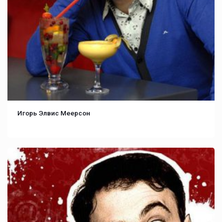
Игорь Элвис Меерсон