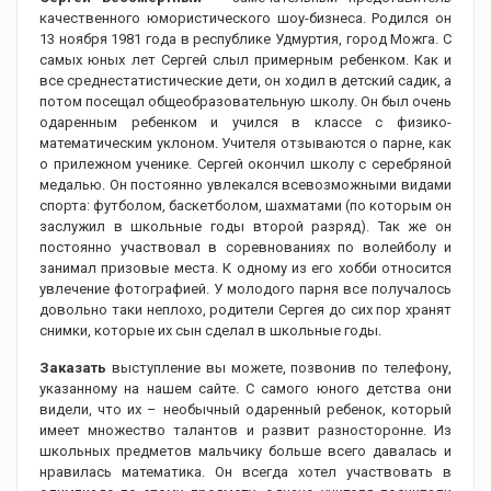
качественного юмористического шоу-бизнеса. Родился он
13 ноября 1981 года в республике Удмуртия, город Можга. С
самых юных лет Сергей слыл примерным ребенком. Как и
все среднестатистические дети, он ходил в детский садик, а
потом посещал общеобразовательную школу. Он был очень
одаренным ребенком и учился в классе с физико-
математическим уклоном. Учителя отзываются о парне, как
о прилежном ученике. Сергей окончил школу с серебряной
медалью. Он постоянно увлекался всевозможными видами
спорта: футболом, баскетболом, шахматами (по которым он
заслужил в школьные годы второй разряд). Так же он
постоянно участвовал в соревнованиях по волейболу и
занимал призовые места. К одному из его хобби относится
увлечение фотографией. У молодого парня все получалось
довольно таки неплохо, родители Сергея до сих пор хранят
снимки, которые их сын сделал в школьные годы.
Заказать
выступление вы можете, позвонив по телефону,
указанному на нашем сайте. С самого юного детства они
видели, что их – необычный одаренный ребенок, который
имеет множество талантов и развит разносторонне. Из
школьных предметов мальчику больше всего давалась и
нравилась математика. Он всегда хотел участвовать в