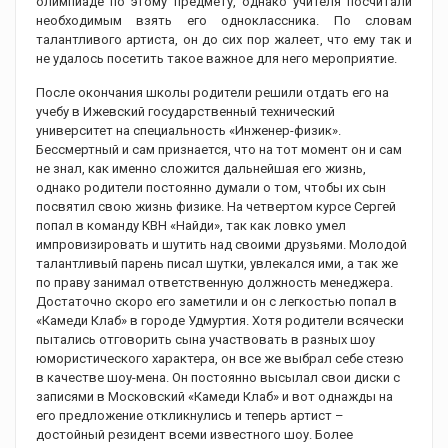
олимпиаде по этому предмету, однако учителя посчитали
необходимым взять его одноклассника. По словам
талантливого артиста, он до сих пор жалеет, что ему так и
не удалось посетить такое важное для него мероприятие.
После окончания школы родители решили отдать его на
учебу в Ижевский государственный технический
университет на специальность «Инженер-физик».
Бессмертный и сам признается, что на тот момент он и сам
не знал, как именно сложится дальнейшая его жизнь,
однако родители постоянно думали о том, чтобы их сын
посвятил свою жизнь физике. На четвертом курсе Сергей
попал в команду КВН «Найди», так как ловко умел
импровизировать и шутить над своими друзьями. Молодой
талантливый парень писал шутки, увлекался ими, а так же
по праву занимал ответственную должность менеджера.
Достаточно скоро его заметили и он с легкостью попал в
«Камеди Клаб» в городе Удмуртия. Хотя родители всячески
пытались отговорить сына участвовать в разных шоу
юмористического характера, он все же выбрал себе стезю
в качестве шоу-мена. Он постоянно высылал свои диски с
записями в Московский «Камеди Клаб» и вот однажды на
его предложение откликнулись и теперь артист –
достойный резидент всеми известного шоу. Более