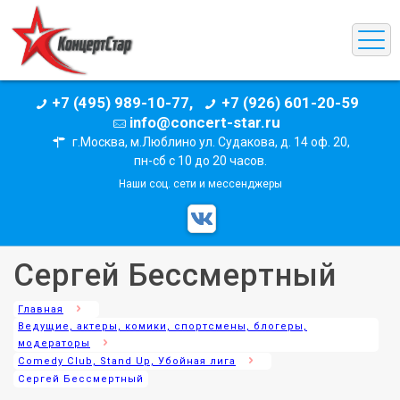
+7 (495) 989-10-77,
+7 (926) 601-20-59
info@concert-star.ru
г.Москва, м.Люблино ул. Судакова, д. 14 оф. 20,
пн-сб с 10 до 20 часов.
Наши соц. сети и мессенджеры
Сергей Бессмертный
Главная
Ведущие, актеры, комики, спортсмены, блогеры,
модераторы
Comedy Club, Stand Up, Убойная лига
Сергей Бессмертный