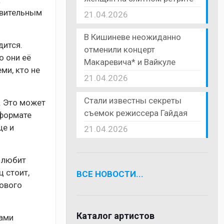
а
ивительным
21.04.2026
В Кишиневе неожиданно
дится.
отменили концерт
о они её
Макаревича* и Вайкуле
ми, кто не
21.04.2026
Стали известны секреты
. Это может
съемок режиссера Гайдая
 формате
ще и
21.04.2026
я любит
 стоит,
ВСЕ НОВОСТИ...
нового
Каталог артистов
рами