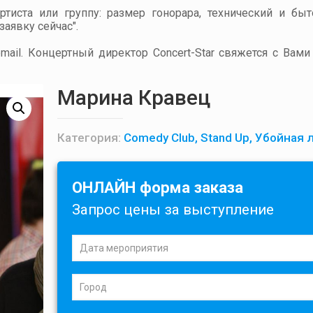
артиста или группу: размер гонорара, технический и бы
аявку сейчас".
ail. Концертный директор Concert-Star свяжется с Вами
Марина Кравец
Категория:
Comedy Club, Stand Up, Убойная 
ОНЛАЙН форма заказа
Запрос цены за выступление