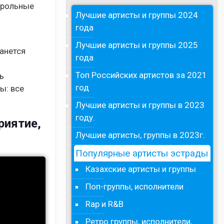
трольные
Лучшие артисты и группы 2024
года
Лучшие артисты и группы 2025
анется
года
Топ Российских артистов за 2021
ь
год
ы: все
Лучшие артисты и группы в 2023
году.
риятие,
Лучшие артисты, группы в 2023г.
Популярные артисты эстрады
Казахские артисты и группы
Поп-группы, исполнители
Rap и R&B
Ретро группы, исполнители,