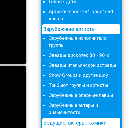
Голос - дети
Артисты проекта "Голос" на 1
канале
Зарубежные артисты
Зарубежные исполнители,
группы
Звезды дискотек 80 - 90-х
Звезды итальянской эстрады
Show Groups и другие шоу
Трибьют группы и артисты
Зарубежные оперные певцы
Зарубежные актеры и
знаменитости
Ведущие, актеры, комики,