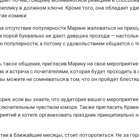
адает по-настоящему молниеносной реакцией и способн
реплику в должном ключе. Кроме того, она обладает уд
гие комики.
а отсутствие популярности Марине жаловаться не прихо
а порой буквально не дают девушке прохода — настольк
н популярности, а потому с удовольствием общается с те
ть такое общение, пригласив Марину на своё мероприятие
к и встреча с почитателями, которая будет проходить в
вы можете не сомневаться в том, что он пройдёт блестя
ория, если вы знаете, что аудитория вашего мероприяти
лючительным чувством юмора. Также пригласить Кравец
риятий и хотите организовать праздник принципиально 
тии в ближайшие месяцы, стоит поторопиться. Не за го