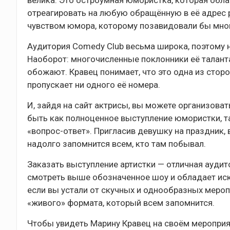
велика. Это остроумная юмористка, которая обл
отреагировать на любую обращённую в её адрес 
чувством юмора, которому позавидовали бы мно
Аудитория Comedy Club весьма широка, поэтому н
Наоборот: многочисленные поклонники её талант
обожают. Кравец понимает, что это одна из сторо
пропускает ни одного её номера.
И, зайдя на сайт актрисы, вы можете организова
быть как полноценное выступление юмористки, та
«вопрос-ответ». Пригласив девушку на праздник, 
надолго запомнится всем, кто там побывал.
Заказать выступление артистки — отличная аудит
смотреть выше обозначенное шоу и обладает иск
если вы устали от скучных и однообразных мероп
«живого» формата, который всем запомнится.
Чтобы увидеть Марину Кравец на своём мероприя