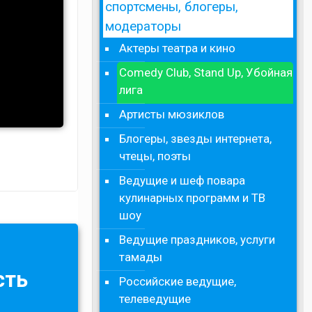
спортсмены, блогеры,
модераторы
Актеры театра и кино
Comedy Club, Stand Up, Убойная
лига
Артисты мюзиклов
Блогеры, звезды интернета,
чтецы, поэты
Ведущие и шеф повара
кулинарных программ и ТВ
шоу
Ведущие праздников, услуги
тамады
сть
Российские ведущие,
телеведущие