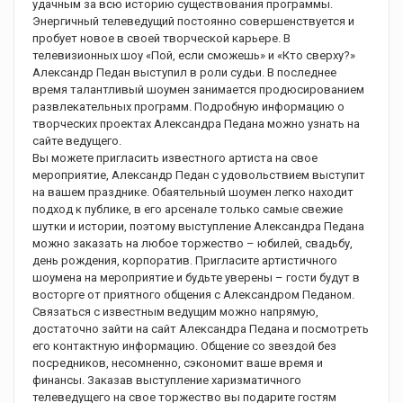
удачным за всю историю существования программы.
Энергичный телеведущий постоянно совершенствуется и
пробует новое в своей творческой карьере. В
телевизионных шоу «Пой, если сможешь» и «Кто сверху?»
Александр Педан выступил в роли судьи. В последнее
время талантливый шоумен занимается продюсированием
развлекательных программ. Подробную информацию о
творческих проектах Александра Педана можно узнать на
сайте ведущего.
Вы можете пригласить известного артиста на свое
мероприятие, Александр Педан с удовольствием выступит
на вашем празднике. Обаятельный шоумен легко находит
подход к публике, в его арсенале только самые свежие
шутки и истории, поэтому выступление Александра Педана
можно заказать на любое торжество – юбилей, свадьбу,
день рождения, корпоратив. Пригласите артистичного
шоумена на мероприятие и будьте уверены – гости будут в
восторге от приятного общения с Александром Педаном.
Связаться с известным ведущим можно напрямую,
достаточно зайти на сайт Александра Педана и посмотреть
его контактную информацию. Общение со звездой без
посредников, несомненно, сэкономит ваше время и
финансы. Заказав выступление харизматичного
телеведущего на свое торжество вы подарите гостям