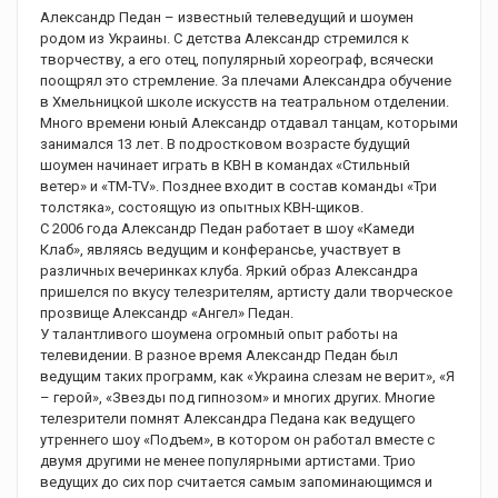
Александр Педан – известный телеведущий и шоумен
родом из Украины. С детства Александр стремился к
творчеству, а его отец, популярный хореограф, всячески
поощрял это стремление. За плечами Александра обучение
в Хмельницкой школе искусств на театральном отделении.
Много времени юный Александр отдавал танцам, которыми
занимался 13 лет. В подростковом возрасте будущий
шоумен начинает играть в КВН в командах «Стильный
ветер» и «ТМ-TV». Позднее входит в состав команды «Три
толстяка», состоящую из опытных КВН-щиков.
С 2006 года Александр Педан работает в шоу «Камеди
Клаб», являясь ведущим и конферансье, участвует в
различных вечеринках клуба. Яркий образ Александра
пришелся по вкусу телезрителям, артисту дали творческое
прозвище Александр «Ангел» Педан.
У талантливого шоумена огромный опыт работы на
телевидении. В разное время Александр Педан был
ведущим таких программ, как «Украина слезам не верит», «Я
– герой», «Звезды под гипнозом» и многих других. Многие
телезрители помнят Александра Педана как ведущего
утреннего шоу «Подъем», в котором он работал вместе с
двумя другими не менее популярными артистами. Трио
ведущих до сих пор считается самым запоминающимся и