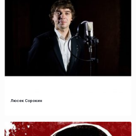
Люсек Сорокин