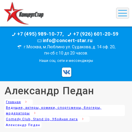
+7 (495) 989-10-77,
+7 (926) 601-20-59
info@concert-star.ru
г.Москва, м.Люблино ул. Судакова, д. 14 оф. 20,
пн-сб с 10 до 20 часов.
Наши соц. сети и мессенджеры
Александр Педан
Главная
Ведущие, актеры, комики, спортсмены, блогеры,
модераторы
Comedy Club, Stand Up, Убойная лига
Александр Педан