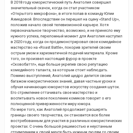
В 2018 году юмористический путь Анатолия совершил
значительный скачок, когда он стал участником
«Открытого микрофона», в итоге попав в команду Юлии
Ахмедовой. Впоследствии он перешел на сцену «Stand Up»,
положив начало своей телевизионной карьере. Хотя
первоначальное творчество, возможно, и не принесло ему
нужного успеха, переломный момент для Анатолия наступил
в 2020 году, когда он продемонстрировал свое комедийное
мастерство на «Roast Battle», покорив зрителей своим
острым умом и харизматичной подачей материала. Кроме
того, он произвел настоящий фурор в проекте
«Сковобаттл», еще больше укрепив свою репутацию
комедийного таланта, за которым стоит наблюдать.
Помимо выступлений, Анатолий щедро делится своим
багажом юмористических знаний, давая частные уроки и
обучая начинающих юмористов искусству создания шуток.
Его стремление оттачивать свое мастерство и
воспитывать новое поколение комиков говорит о его
полноценной приверженности миру юмора.
По мере того, как Анатолий продолжает расширять
границы своего творчества, он становится все более
востребованным для участия в различных юмористических
проектах. С очень большой решимостью и неустанным
стремлением к своей мечте быть нужным людям со своим