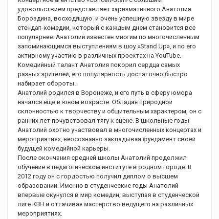
удовольствием представляет харизматичного Анатолия
Бороздина, восходящую. и очень успешную звезду в мире
стендап-комедии, который с каждым днем становится все
популярнее. Анатолий известен многим по многочисленным
запоминающимся выступлениям в шоу «Stand Up», и по его
активному участию в различных проектах на YouTube.
Комедийный талант Анатолия покорил сердца самых
разных зрителей, его популярность достаточно быстро
набирает обороты.
Анатолий родился в Воронеже, и его путь в сферу юмора
начался еще в юном возрасте. Обладая природной
склонностью к творчеству и общительным характером, он с
ранних лет почувствовал тягу к сцене. В школьные годы
Анатолий охотно участвовал в многочисленных концертах и
мероприятиях, неосознанно закладывая фундамент своей
будущей комедийной карьеры.
После окончания средней школы Анатолий продолжил
обучение в педагогическом институте в родном городе. В
2012 году он с гордостью получил диплом о высшем
образовании. Именно в студенческие годы Анатолий
впервые окунулся в мир комедии, выступая в студенческой
лиге КВН и оттачивая мастерство ведущего на различных
мероприятиях.