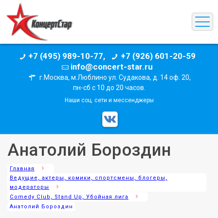
+7 (495) 989-10-77,
+7 (926) 601-20-59
info@concert-star.ru
г.Москва, м.Люблино ул. Судакова, д. 14 оф. 20,
пн-сб с 10 до 20 часов.
Наши соц. сети и мессенджеры
Анатолий Бороздин
Главная
Ведущие, актеры, комики, спортсмены, блогеры,
модераторы
Comedy Club, Stand Up, Убойная лига
Анатолий Бороздин