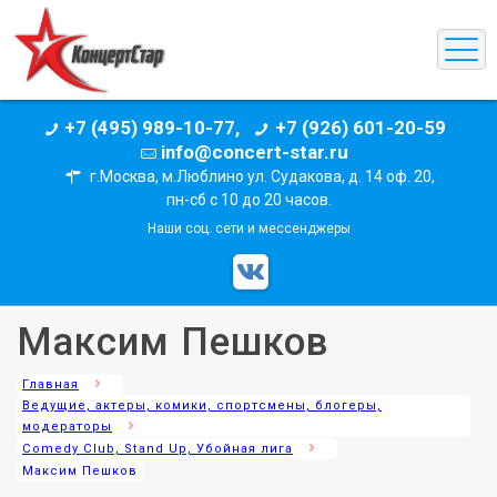
+7 (495) 989-10-77,
+7 (926) 601-20-59
info@concert-star.ru
г.Москва, м.Люблино ул. Судакова, д. 14 оф. 20,
пн-сб с 10 до 20 часов.
Наши соц. сети и мессенджеры
Максим Пешков
Главная
Ведущие, актеры, комики, спортсмены, блогеры,
модераторы
Comedy Club, Stand Up, Убойная лига
Максим Пешков