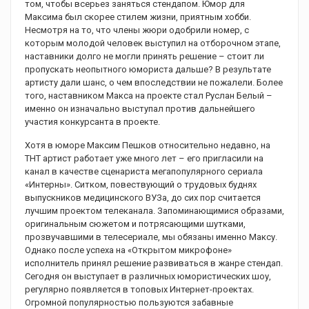
том, чтобы всерьез заняться стендапом. Юмор для
Максима был скорее стилем жизни, приятным хобби.
Несмотря на то, что члены жюри одобрили номер, с
которым молодой человек выступил на отборочном этапе,
наставники долго не могли принять решение – стоит ли
пропускать неопытного юмориста дальше? В результате
артисту дали шанс, о чем впоследствии не пожалели. Более
того, наставником Макса на проекте стал Руслан Белый –
именно он изначально выступал против дальнейшего
участия конкурсанта в проекте.
Хотя в юморе Максим Пешков относительно недавно, на
ТНТ артист работает уже много лет – его пригласили на
канал в качестве сценариста мегапопулярного сериала
«Интерны». Ситком, повествующий о трудовых буднях
выпускников медицинского ВУЗа, до сих пор считается
лучшим проектом телеканала. Запоминающимися образами,
оригинальным сюжетом и потрясающими шутками,
прозвучавшими в телесериале, мы обязаны именно Максу.
Однако после успеха на «Открытом микрофоне»
исполнитель принял решение развиваться в жанре стендап.
Сегодня он выступает в различных юмористических шоу,
регулярно появляется в топовых Интернет-проектах.
Огромной популярностью пользуются забавные