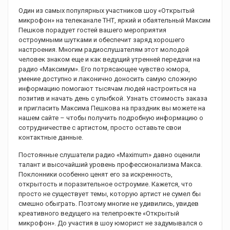
Один из самых популярных участников шоу «Открытый
микрофон» на телеканале ТНТ, яркий и обаятельный Максим
Пешков порадует гостей вашего мероприятия
остроумными шутками и обеспечит заряд хорошего
настроения. Многим радиослушателям этот молодой
человек знаком еще и как ведущий утренней передачи на
радио «Максимум». Его потрясающее чувство юмора,
умение доступно и лаконично доносить самую сложную
информацию помогают тысячам людей настроиться на
позитив и начать день с улыбкой. Узнать стоимость заказа
и пригласить Максима Пешкова на праздник вы можете на
нашем сайте – чтобы получить подробную информацию о
сотрудничестве с артистом, просто оставьте свои
контактные данные.
Постоянные слушатели радио «Maximum» давно оценили
талант и высочайший уровень профессионализма Макса.
Поклонники особенно ценят его за искренность,
открытость и поразительное остроумие. Кажется, что
просто не существует темы, которую артист не сумел бы
смешно обыграть. Поэтому многие не удивились, увидев
креативного ведущего на телепроекте «Открытый
микрофон». До участия в шоу юморист не задумывался о