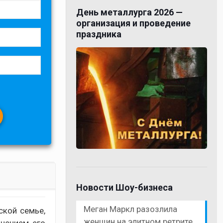
День металлурга 2026 —
организация и проведение
праздника
Новости Шоу-бизнеса
Меган Маркл разозлила
ской семье,
женщин на элитном ретрите