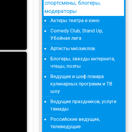
спортсмены, блогеры,
модераторы
Актеры театра и кино
Comedy Club, Stand Up,
Убойная лига
Артисты мюзиклов
Блогеры, звезды интернета,
чтецы, поэты
Ведущие и шеф повара
кулинарных программ и ТВ
шоу
Ведущие праздников, услуги
тамады
Российские ведущие,
телеведущие