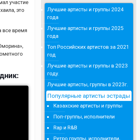
мал участие
Лучшие артисты и группы 2024
хаила, это
года
Лучшие артисты и группы 2025
а все время
года
Юморина»,
Топ Российских артистов за 2021
рометного
год
Лучшие артисты и группы в 2023
году.
дник:
Лучшие артисты, группы в 2023г.
Популярные артисты эстрады
Казахские артисты и группы
Поп-группы, исполнители
Rap и R&B
Ретро группы, исполнители,