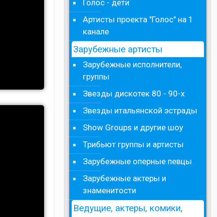
Голос - дети
Артисты проекта "Голос" на 1
канале
Зарубежные артисты
Зарубежные исполнители,
группы
Звезды дискотек 80 - 90-х
Звезды итальянской эстрады
Show Groups и другие шоу
Трибьют группы и артисты
Зарубежные оперные певцы
Зарубежные актеры и
знаменитости
Ведущие, актеры, комики,