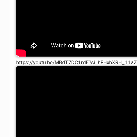
​​​​​​​https://youtu.be/MBdT7DC1rdE?si=hFHxhXRH_11a