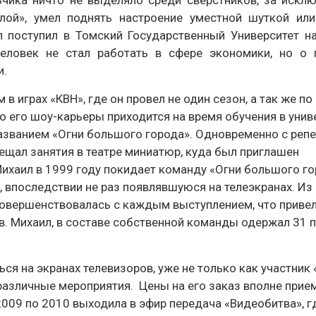
ьчика ничто не выделяло среди сверстников, за искл
лой», умел поднять настроение уместной шуткой ил
 поступил в Томский Государственный Университет н
еловек не стал работать в сфере экономики, но о 
и.
в играх «КВН», где он провел не один сезон, а так же по
о его шоу-карьеры приходится на время обучения в унив
азванием «Огни большого города». Одновременно с реп
ещал занятия в театре миниатюр, куда был приглашен
хаил в 1999 году покидает команду «Огни большого го
впоследствии не раз появлявшуюся на телеэкранах. Из
совершенствовалась с каждым выступлением, что привел
 Михаил, в составе собственной команды одержал 31 п
ся на экранах телевизоров, уже не только как участник 
 различные мероприятия. Цены на его заказ вполне прие
2009 по 2010 выходила в эфир передача «Видеобитва», г