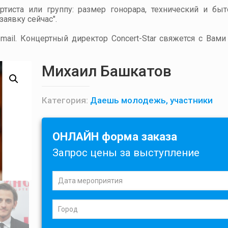
артиста или группу: размер гонорара, технический и бы
аявку сейчас".
ail. Концертный директор Concert-Star свяжется с Вами
Михаил Башкатов
Категория:
Даешь молодежь, участники
ОНЛАЙН форма заказа
Запрос цены за выступление