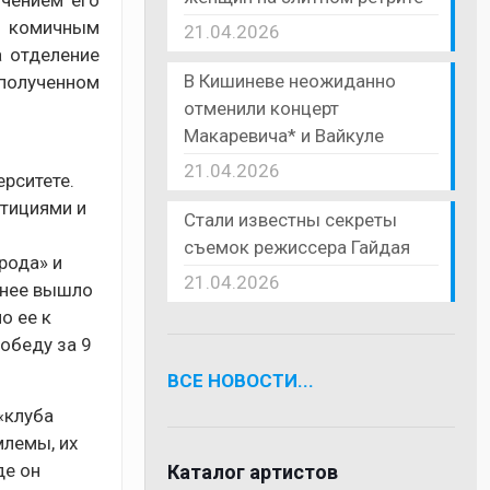
ючением его
и комичным
21.04.2026
а отделение
В Кишиневе неожиданно
полученном
отменили концерт
Макаревича* и Вайкуле
21.04.2026
ерситете.
етициями и
Стали известны секреты
съемок режиссера Гайдая
рода» и
21.04.2026
 нее вышло
о ее к
обеду за 9
ВСЕ НОВОСТИ...
«клуба
млемы, их
де он
Каталог артистов