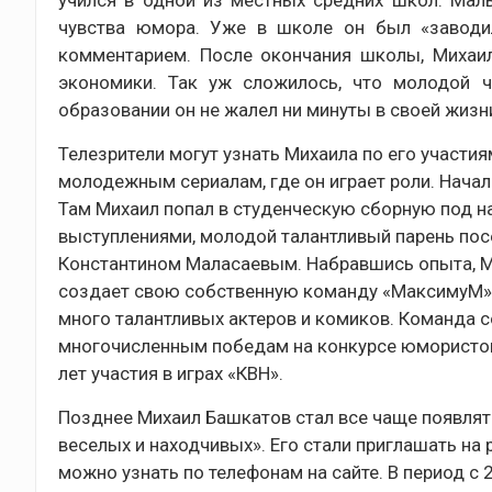
учился в одной из местных средних школ. Мал
чувства юмора. Уже в школе он был «заводи
комментарием. После окончания школы, Михаил
экономики. Так уж сложилось, что молодой ч
образовании он не жалел ни минуты в своей жизн
Телезрители могут узнать Михаила по его участиям 
молодежным сериалам, где он играет роли. Начал
Там Михаил попал в студенческую сборную под н
выступлениями, молодой талантливый парень пос
Константином Маласаевым. Набравшись опыта, Ми
создает свою собственную команду «МаксимуМ», 
много талантливых актеров и комиков. Команда 
многочисленным победам на конкурсе юмористов.
лет участия в играх «КВН».
Позднее Михаил Башкатов стал все чаще появлять
веселых и находчивых». Его стали приглашать на
можно узнать по телефонам на сайте. В период с 