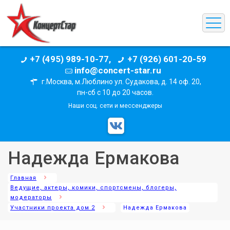
+7 (495) 989-10-77,
+7 (926) 601-20-59
info@concert-star.ru
г.Москва, м.Люблино ул. Судакова, д. 14 оф. 20,
пн-сб с 10 до 20 часов.
Наши соц. сети и мессенджеры
Надежда Ермакова
Главная
Ведущие, актеры, комики, спортсмены, блогеры,
модераторы
Участники проекта дом 2
Надежда Ермакова