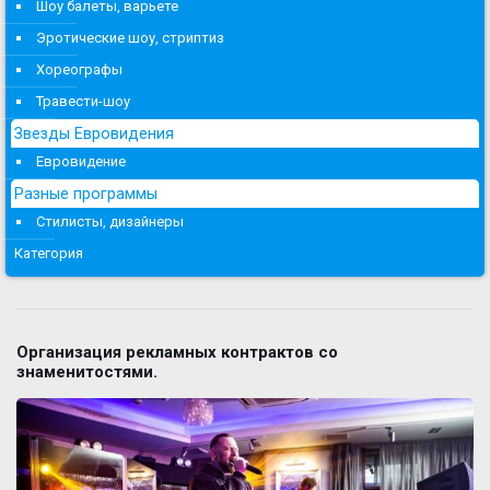
Шоу балеты, варьете
Эротические шоу, стриптиз
Хореографы
Травести-шоу
Звезды Евровидения
Евровидение
Разные программы
Стилисты, дизайнеры
Категория
Организация рекламных контрактов со
знаменитостями.