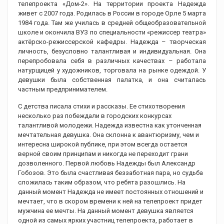
телепроекта «Дом-2». На территории проекта Надежда
живет с 2007 года. Родилась в России в городе Орле 5 марта
1984 года. Там же училась в средней общеобразовательной
школе и окончила ВУЗ по специальности «режиссер театра»
актёрско-режиссерской кафедры. Надежда – творческая
личность, безусловно талантливая и индивидуальная. Она
перепробовала себя в различных качествах – работала
натурщицей у художников, торговала на рынке одеждой. У
девушки была собственная палатка, и она считалась
частным предпринимателем.
С детства писала стихи и рассказы. Ее стихотворения
несколько раз побеждали в городских конкурсах
талантливой молодежи. Надежда известна как утонченная
мечтательная девушка. Она склонна к авантюризму, чем и
интересна широкой публике, при этом всегда остается
верной своим принципам и никогда не переходит грани
дозволенного. Первой любовь Надежды был Александр
Гобозов. Это была счастливая беззаботная пара, но судьба
сложилась таким образом, что ребята разошлись. На
данный момент Надежда не имеет постоянных отношений и
мечтает, что в скором времени к ней на телепроект придет
мужчина ее мечты. На данный момент девушка является
одной из самых ярких участниц телепроекта, работает в