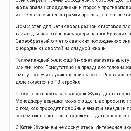
с лёгкой руки Ксении Бородиной, с которой долг
же вызвала неподдельный интерес у противополож
итоге даже вышел за рамки проекта, но в итоге в
Дом 2 стал для Кати своеобразной стартовой пло
также для неё открылись двери разнообразных св
Своеобразный отчёт о светских похождениях она
очередных новостей из сладкой жизни.
Также каждый желающий может заказать выступ
или личного. Присутствие на празднике телевизи
смогут получить уникальный шанс пообщаться с д
деле живётся на ТВ-стройке.
Чтобы пригласить на праздник Жужу, достаточно 
Менеджеру девушки можно задать вопросы по по
о том, как проходят подобные визиты звезды к по
чего можно заключить сделку и ждать назначенн
С Катей Жужей вы не соскучитесь! Интересная и 