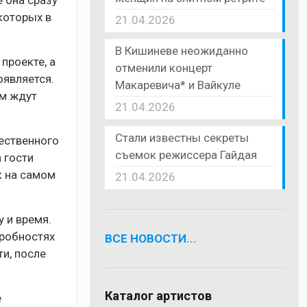
 она сразу
которых в
21.04.2026
В Кишиневе неожиданно
проекте, а
отменили концерт
оявляется.
Макаревича* и Вайкуле
ем ждут
21.04.2026
Стали известны секреты
ественного
съемок режиссера Гайдая
 гости
к на самом
21.04.2026
 и время.
дробностях
ВСЕ НОВОСТИ...
ти, после
Каталог артистов
е