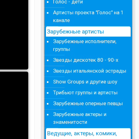
Голос - дети
Артисты проекта "Голос" на 1
канале
Зарубежные артисты
Зарубежные исполнители,
группы
Звезды дискотек 80 - 90-х
Звезды итальянской эстрады
Show Groups и другие шоу
Трибьют группы и артисты
Зарубежные оперные певцы
Зарубежные актеры и
знаменитости
Ведущие, актеры, комики,