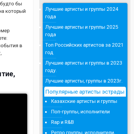
 будто бы
Лучшие артисты и группы 2024
 на который
года
Лучшие артисты и группы 2025
омер
года
те:
Топ Российских артистов за 2021
события в
год
,
Лучшие артисты и группы в 2023
году.
ятие,
Лучшие артисты, группы в 2023г.
Популярные артисты эстрады
Казахские артисты и группы
Поп-группы, исполнители
Rap и R&B
Ретро группы, исполнители,