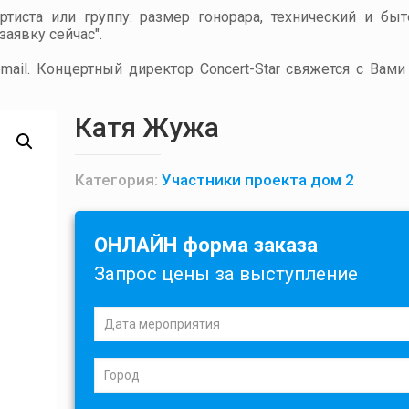
артиста или группу: размер гонорара, технический и бы
аявку сейчас".
ail. Концертный директор Concert-Star свяжется с Вами
Катя Жужа
Категория:
Участники проекта дом 2
ОНЛАЙН форма заказа
Запрос цены за выступление