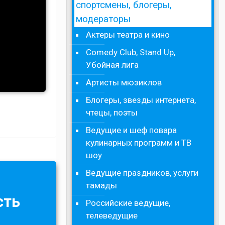
спортсмены, блогеры,
модераторы
Актеры театра и кино
Comedy Club, Stand Up,
Убойная лига
Артисты мюзиклов
Блогеры, звезды интернета,
чтецы, поэты
Ведущие и шеф повара
кулинарных программ и ТВ
шоу
Ведущие праздников, услуги
тамады
сть
Российские ведущие,
телеведущие