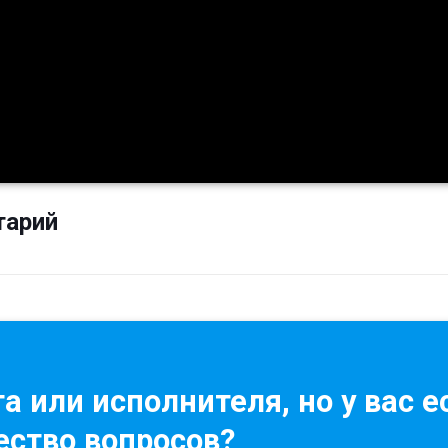
тарий
а или исполнителя, но у вас е
ство вопросов?