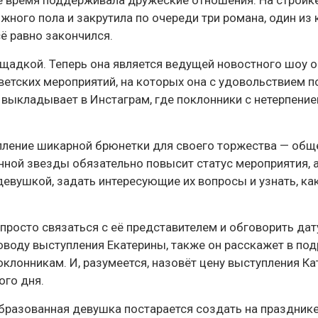
ое время поддерживала дружеские отношения. На стройке
ного пола и закрутила по очереди три романа, один из 
сё равно закончился.
щадкой. Теперь она является ведущей новостного шоу о 
етских мероприятий, на которых она с удовольствием п
 выкладывает в Инстаграм, где поклонники с нетерпени
ление шикарной брюнетки для своего торжества — общ
онной звезды обязательно повысит статус мероприятия, а
евушкой, задать интересующие их вопросы и узнать, ка
просто связаться с её представителем и обговорить дату
воду выступления Екатерины, также он расскажет в по
клонникам. И, разумеется, назовёт цену выступления Ка
ого дня.
образованная девушка постарается создать на праздник