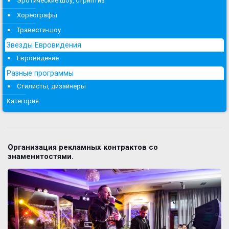
Эротические шоу, стриптиз
Хореографы
Травести-шоу
Звезды Евровидения
Евровидение
Разные программы
Стилисты, дизайнеры
Категория
Организация рекламных контрактов со
знаменитостями.