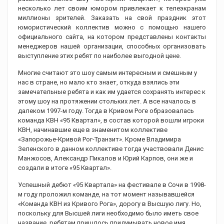
несколько лет своим юмором привлекает к телеэкранам
миллионы зрителей. Заказать на свой праздник этот
юмористический коллектив можно с помощью нашего
официального сайта, на котором представлены контакты
менеджеров нашей организации, способных организовать
выступление этих ребят по наиболее выгодной цене.
Многие считают это шоу самым интересным и смешным у
нас в стране, но мало кто знает, откуда взялись эти
замечательные ребята и как им удается сохранять интерес к
этому шоу на протяжении стольких лет. А все началось в
далеком 1997-м году. Тогда в Кривом Роге образовалась
команда КВН «95 Квартал», в состав которой вошли игроки
КВН, начинавшие еще в знаменитом коллективе
«Запорожье-Кривой Рог-Транзит». Кроме Владимира
Зеленского в данном коллективе тогда участвовали Денис
Манжосов, Александр Пикалов и Юрий Карпов, они же и
создали в итоге «95 Квартал».
Успешный дебют «95 Квартала» на фестивале в Сочи в 1998-
м году проложил команде, на тот момент называвшейся
«Команда КВН из Кривого Рога», дорогу в Высшую лигу. Но,
поскольку для Высшей лиги необходимо было иметь свое
название, ребятам пришлось придумывать новое имя,