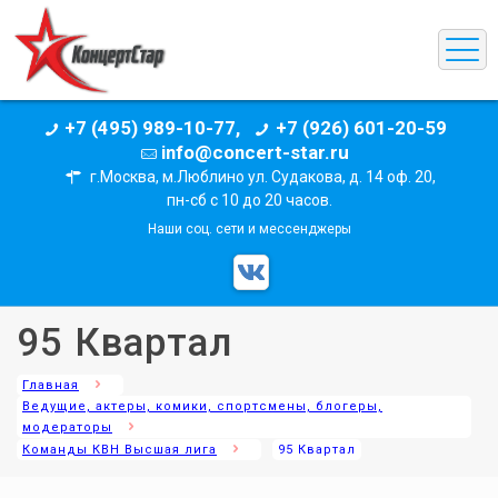
+7 (495) 989-10-77,
+7 (926) 601-20-59
info@concert-star.ru
г.Москва, м.Люблино ул. Судакова, д. 14 оф. 20,
пн-сб с 10 до 20 часов.
Наши соц. сети и мессенджеры
95 Квартал
Главная
Ведущие, актеры, комики, спортсмены, блогеры,
модераторы
Команды КВН Высшая лига
95 Квартал