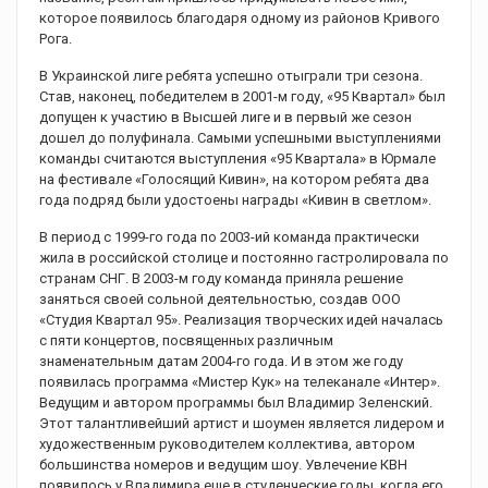
которое появилось благодаря одному из районов Кривого
Рога.
В Украинской лиге ребята успешно отыграли три сезона.
Став, наконец, победителем в 2001-м году, «95 Квартал» был
допущен к участию в Высшей лиге и в первый же сезон
дошел до полуфинала. Самыми успешными выступлениями
команды считаются выступления «95 Квартала» в Юрмале
на фестивале «Голосящий Кивин», на котором ребята два
года подряд были удостоены награды «Кивин в светлом».
В период с 1999-го года по 2003-ий команда практически
жила в российской столице и постоянно гастролировала по
странам СНГ. В 2003-м году команда приняла решение
заняться своей сольной деятельностью, создав ООО
«Студия Квартал 95». Реализация творческих идей началась
с пяти концертов, посвященных различным
знаменательным датам 2004-го года. И в этом же году
появилась программа «Мистер Кук» на телеканале «Интер».
Ведущим и автором программы был Владимир Зеленский.
Этот талантливейший артист и шоумен является лидером и
художественным руководителем коллектива, автором
большинства номеров и ведущим шоу. Увлечение КВН
появилось у Владимира еще в студенческие годы, когда его