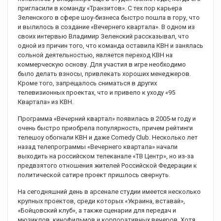
пригласили в команду «Транзитов». С тех пор карьера
Зеленского в сфере шоу-бизнеса быстро пошла в гору, что
и вылилось в создание «Вечернего квартала». В одном из
своих интервью Владимир Зеленский рассказывал, что
одной из причин того, что команда оставила КВН и занялась
сольной деятельностью, является переход КВН на
коммерческую основу. Для участия в игре необходимо
было делать взносы, привлекать хороших менеджеров.
Кроме того, запрещалось сниматься в других
телевизионных проектах, что и привело к уходу «95
Квартала» из КВН.
Программа «Вечерний квартал» появилась в 2005-м году и
очень быстро приобрела популярность, причем рейтинги
телешоу обогнали КВН и даже Comedy Club. Несколько лет
назад телепрограммы «Вечернего квартала» начали
выходить на российском телеканале «ТВ Центр», но из-за
предвзятого отношения жителей Российской Федерации к
политической сатире проект пришлось свернуть.
На сегодняшний день в арсенале студии имеется несколько
крупных проектов, среди которых «Украина, вставай»,
«Бойцовский клуб», а также сценарии для передач и
мюзиклов, кинофильмов и корпоративных вечеров. Хотя