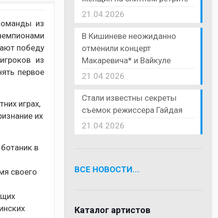
21.04.2026
команды из
 чемпионами
В Кишиневе неожиданно
вают победу
отменили концерт
игроков из
Макаревича* и Вайкуле
нять первое
21.04.2026
Стали известны секреты
них играх,
съемок режиссера Гайдая
ризнание их
21.04.2026
 ботаник в
о
ВСЕ НОВОСТИ...
емя своего
ящих
аинских
Каталог артистов