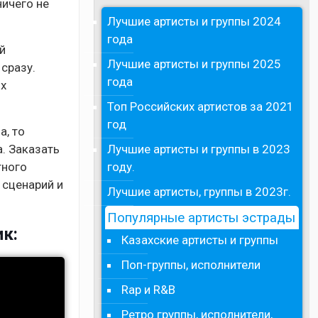
ничего не
Лучшие артисты и группы 2024
года
й
Лучшие артисты и группы 2025
сразу.
года
их
Топ Российских артистов за 2021
год
а, то
Лучшие артисты и группы в 2023
. Заказать
году.
тного
 сценарий и
Лучшие артисты, группы в 2023г.
Популярные артисты эстрады
ик:
Казахские артисты и группы
Поп-группы, исполнители
Rap и R&B
Ретро группы, исполнители,