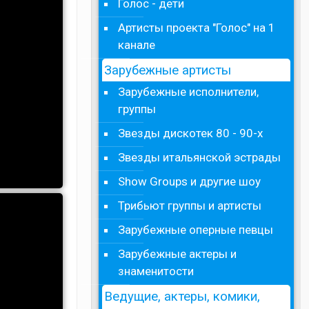
Голос - дети
Артисты проекта "Голос" на 1
канале
Зарубежные артисты
Зарубежные исполнители,
группы
Звезды дискотек 80 - 90-х
Звезды итальянской эстрады
Show Groups и другие шоу
Трибьют группы и артисты
Зарубежные оперные певцы
Зарубежные актеры и
знаменитости
Ведущие, актеры, комики,