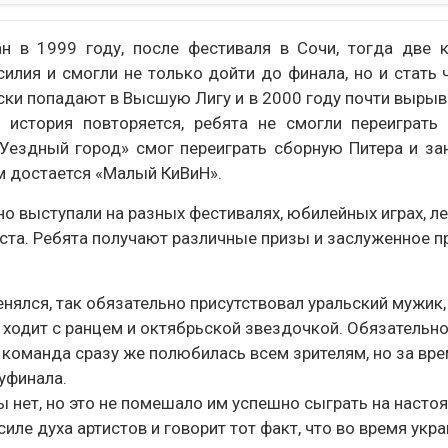
н в 1999 году, после фестиваля в Сочи, тогда две 
илия и смогли не только дойти до финала, но и стать
ски попадают в Высшую Лигу и в 2000 году почти выры
история повторяется, ребята не смогли переиграть 
«Уездный город» смог переиграть сборную Питера и за
м достается «Малый КиВиН».
о выступали на разных фестивалях, юбилейных играх, лет
ста. Ребята получают различные призы и заслуженное п
нялся, так обязательно присутствовал уральский мужик,
 ходит с ранцем и октябрьской звездочкой. Обязательн
я команда сразу же полюбилась всем зрителям, но за вр
уфинала.
 нет, но это не помешало им успешно сыграть на насто
силе духа артистов и говорит тот факт, что во время укр