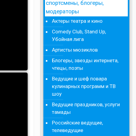
спортсмены, блогеры,
модераторы
Актеры театра и кино
Comedy Club, Stand Up,
Убойная лига
Артисты мюзиклов
Блогеры, звезды интернета,
чтецы, поэты
Ведущие и шеф повара
кулинарных программ и ТВ
шоу
Ведущие праздников, услуги
тамады
Российские ведущие,
телеведущие