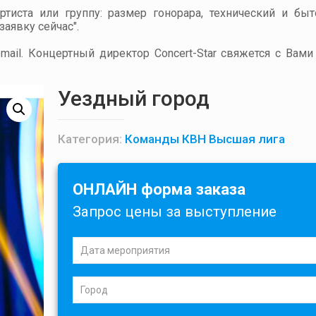
артиста или группу: размер гонорара, технический и бы
аявку сейчас".
ail. Концертный директор Concert-Star свяжется с Вами
Уездный город
Категория:
Команды КВН Высшая лига
ОНЛАЙН форма заказа
Запрос цены за выступление