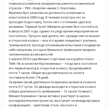
главном российском предприятии ракетно-космической
отрасли – РКК «Энергия» имени С. Королева.
Мужчина был зачислен на должность космонавта-
испытателя в 2000 году. В течение полутора лет он
проходил подготовку, после чего с отличием сдал все
экзамены. Первый полет Михаила должен был состояться
в августе 2001 года, однако по ряду причин мероприятие не
состоялось. Прошло еще десять лет, прежде чем он вышел
в открытый космос – все это время специалист усиленно
тренировался, проходя сложнейшие испытания и подвергая
себя нагрузкам, которые буквально превышали пределы
человеческих возможностей.
2 апреля 2010 года Михаил стартовал на корабле «Союз
ТМА-18» в качестве бортинженера – тогда же и состоялся
его первый выход в открытый космос, продлившийся
почти 7 часов. Общая продолжительность полета
составила более 176 дней.
За время своей деятельности мужчина провел в космосе
почти 517 суток. Он дважды выходил в открытый космос
(общая длительность пребывания – 12 часов 16 минут).
Михаил Корниенко также активно участвует в научно-
исследовательских проектах, выступает на международных
конференциях – пригласив столь опытного и