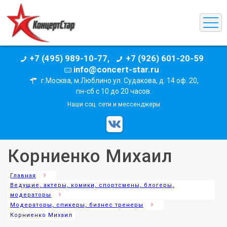
+7 (495) 989-10-77,
+7 (926) 601-20-59
info@concert-star.ru
г.Москва, м.Люблино ул. Судакова, д. 14 оф. 20,
пн-сб с 10 до 20 часов.
Наши соц. сети и мессенджеры
Корниенко Михаил
Главная
Ведущие, актеры, комики, спортсмены, блогеры,
модераторы
Модераторы, спикеры, бизнес тренеры
Корниенко Михаил