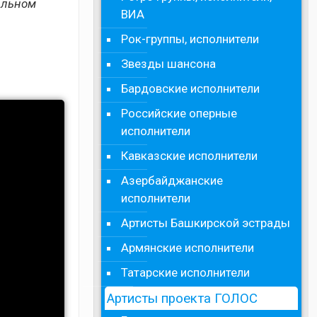
альном
ВИА
Рок-группы, исполнители
Звезды шансона
Бардовские исполнители
Российские оперные
исполнители
Кавказские исполнители
Азербайджанские
исполнители
Артисты Башкирской эстрады
Армянские исполнители
Татарские исполнители
Артисты проекта ГОЛОС