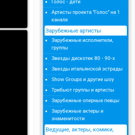
Голос - дети
Артисты проекта "Голос" на 1
канале
Зарубежные артисты
Зарубежные исполнители,
группы
Звезды дискотек 80 - 90-х
Звезды итальянской эстрады
Show Groups и другие шоу
Трибьют группы и артисты
Зарубежные оперные певцы
Зарубежные актеры и
знаменитости
Ведущие, актеры, комики,