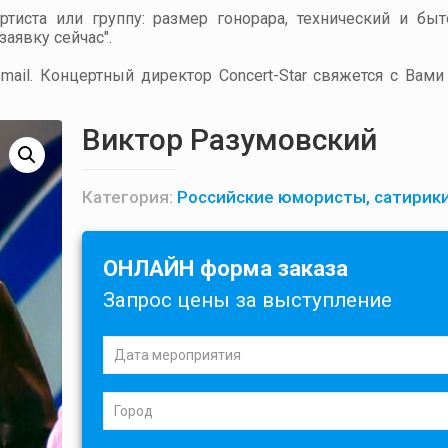
артиста или группу: размер гонорара, технический и бы
аявку сейчас".
ail. Концертный директор Concert-Star свяжется с Вами
Виктор Разумовский
Категория:
Российские юмористы, сатирик
ОНЛАЙН форма заказа
Запрос цены за выступление