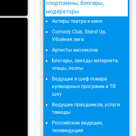
спортсмены, блогеры,
модераторы
Актеры театра и кино
Comedy Club, Stand Up,
Убойная лига
Артисты мюзиклов
Блогеры, звезды интернета,
чтецы, поэты
Ведущие и шеф повара
кулинарных программ и ТВ
шоу
Ведущие праздников, услуги
тамады
Российские ведущие,
телеведущие