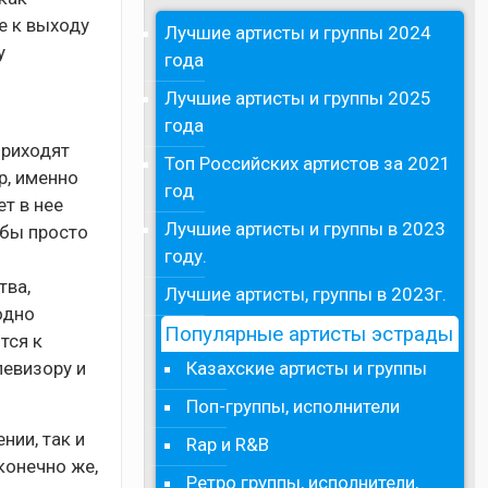
е к выходу
Лучшие артисты и группы 2024
у
года
Лучшие артисты и группы 2025
года
приходят
Топ Российских артистов за 2021
р, именно
год
ет в нее
Лучшие артисты и группы в 2023
обы просто
году.
тва,
Лучшие артисты, группы в 2023г.
одно
Популярные артисты эстрады
тся к
Казахские артисты и группы
левизору и
Поп-группы, исполнители
нии, так и
Rap и R&B
конечно же,
Ретро группы, исполнители,