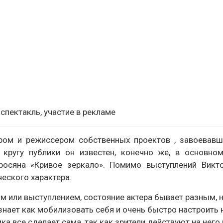
спектакль, участие в рекламе
ером и режиссером собственных проектов , завоевав
кругу публики он известен, конечно же, в основном
росяна «Кривое зеркало». Помимо выступлений Викто
еского характера.
ом или выступлением, состояние актера бывает разным, н
знает как мобилизовать себя и очень быстро настроить н
ка все сделает сама, так как зрители действуют на него