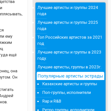
детства
Лучшие артисты и группы 2024
 и
года
иплясывать,
Лучшие артисты и группы 2025
года
ся
ли ему
Топ Российских артистов за 2021
тяжким
год
ец
Лучшие артисты и группы в 2023
туда ещё
году.
Лучшие артисты, группы в 2023г.
онец, она
Популярные артисты эстрады
нутом. Он
Казахские артисты и группы
стигать
Поп-группы, исполнители
 Андрей
Rap и R&B
нов.
Ретро группы, исполнители,