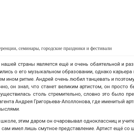
еренции, семинары, городские праздники и фестивали
нашей страны является ещё и очень обаятельной и ра
ились о его музыкальном образовании, однако карьера 
ем ином ритме. Андрей очень любил танцевать и поэтому
о, он знал, что станет великим артистом, он просто б
существилась столь стремительно, словно это было пр
гента Андрея Григорьева-Аполлонова, где именитый арт
мыслями.
школе, этим даром он очаровывал одноклассниц и учите
м сам имел лишь смутное представление. Артист ещё со