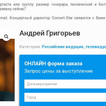
артиста или группу: размер гонорара, технический и бы
аявку сейчас".
ail. Концертный директор Concert-Star свяжется с Вами
Андрей Григорьев
Категория:
Российские ведущие, телеведу
ОНЛАЙН форма заказа
Запрос цены за выступление