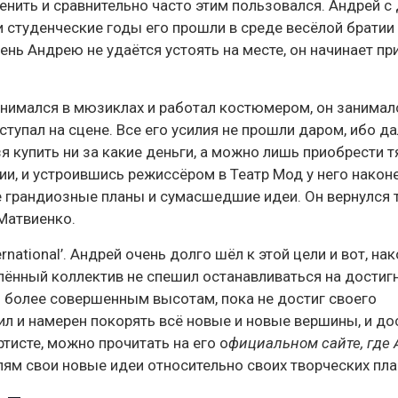
нить и сравнительно часто этим пользовался. Андрей с 
студенческие годы его прошли в среде весёлой братии
ень Андрею не удаётся устоять на месте, он начинает пр
снимался в мюзиклах и работал костюмером, он занимал
тупал на сцене. Все его усилия не прошли даром, ибо да
зя купить ни за какие деньги, а можно лишь приобрести 
ии, и устроившись режиссёром в Театр Мод у него након
 грандиозные планы и сумасшедшие идеи. Он вернулся 
 Матвиенко.
national’. Андрей очень долго шёл к этой цели и вот, нак
лённый коллектив не спешил останавливаться на достиг
 более совершенным высотам, пока не достиг своего
ил и намерен покорять всё новые и новые вершины, и до
исте, можно прочитать на его о
фициальном сайте, где
ям свои новые идеи относительно своих творческих пла