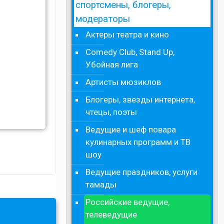
спортсмены, блогеры,
модераторы
Актеры театра и кино
Comedy Club, Stand Up,
Убойная лига
Артисты мюзиклов
Блогеры, звезды интернета,
чтецы, поэты
Ведущие и шеф повара
кулинарных программ и ТВ
шоу
Ведущие праздников, услуги
тамады
Российские ведущие,
телеведущие