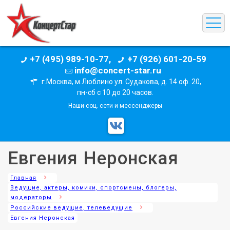
+7 (495) 989-10-77,
+7 (926) 601-20-59
info@concert-star.ru
г.Москва, м.Люблино ул. Судакова, д. 14 оф. 20,
пн-сб с 10 до 20 часов.
Наши соц. сети и мессенджеры
Евгения Неронская
Главная
Ведущие, актеры, комики, спортсмены, блогеры,
модераторы
Российские ведущие, телеведущие
Евгения Неронская