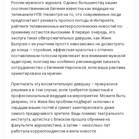
России мужского журнала. Однако большинству наших
соотечественников Евгения известна как ведущая на
телеканале НТВ. Несмотря на то, что современные люди
предпочитают узнавать прогноз погоды в Интернете,
рейтинги телевизионных метеорологических новостей по-
прежнему остаются высокими. В первую очередь, это
заслуга таких обворожительных девушек, как Женя.
Выпуски с ее участием просто невозможно не досмотреть
до конца — стройная, эффектная красотка с отлично
поставленным голосом привлекает все внимание мужской
аудитории, поэтому мы особенно рекомендуем заказать
сотрудничество с Евгенией Неронской, если ваша реклама
ориентирована на мужчин.
Пригласить эту восхитительную девушку – прекрасное
решение и в том случае, если требуется грамотный и
профессиональный ведущий на мероприятие. Можете быть
уверены, что Женя без проблем подберет «ключик» к
сердцам ваших гостей и сумеет заинтересовать даже
самого придирчивого зрителя. Ведь помимо театрального
института, артистка с блеском прошла обучение на
факультете журналистики, а затем – несколько лет
работала корреспондентом и вела новости.