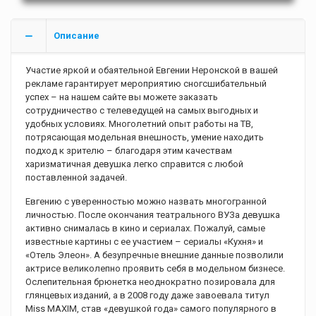
Описание
Участие яркой и обаятельной Евгении Неронской в вашей
рекламе гарантирует мероприятию сногсшибательный
успех – на нашем сайте вы можете заказать
сотрудничество с телеведущей на самых выгодных и
удобных условиях. Многолетний опыт работы на ТВ,
потрясающая модельная внешность, умение находить
подход к зрителю – благодаря этим качествам
харизматичная девушка легко справится с любой
поставленной задачей.
Евгению с уверенностью можно назвать многогранной
личностью. После окончания театрального ВУЗа девушка
активно снималась в кино и сериалах. Пожалуй, самые
известные картины с ее участием – сериалы «Кухня» и
«Отель Элеон». А безупречные внешние данные позволили
актрисе великолепно проявить себя в модельном бизнесе.
Ослепительная брюнетка неоднократно позировала для
глянцевых изданий, а в 2008 году даже завоевала титул
Miss MAXIM, став «девушкой года» самого популярного в