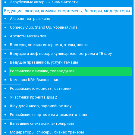
Зарубежные актеры и знаменитости
Ведущие, актеры, комики, спортсмены, блогеры, модераторы
Актеры театра и кино
Comedy Club, Stand Up, Убойная лига
Артисты мюзиклов
Блогеры, звезды интернета, чтецы, поэты
Ведущие и шеф повара кулинарных программ и ТВ шоу
Ведущие праздников, услуги тамады
Российские ведущие, телеведущие
Команды КВН Высшая лига
Российские юмористы, сатирики
Участники проекта дом 2
Шоу двойников, пародийное шоу
Российские спортсмены и комментаторы
Выездные спектакли, антрепризы
Модераторы, спикеры, бизнес тренеры