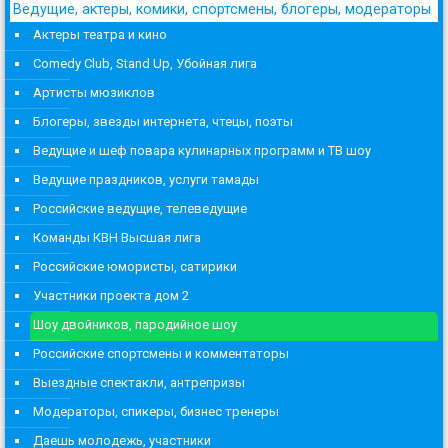
Ведущие, актеры, комики, спортсмены, блогеры, модераторы
Актеры театра и кино
Comedy Club, Stand Up, Убойная лига
Артисты мюзиклов
Блогеры, звезды интернета, чтецы, поэты
Ведущие и шеф повара кулинарных программ и ТВ шоу
Ведущие праздников, услуги тамады
Российские ведущие, телеведущие
Команды КВН Высшая лига
Российские юмористы, сатирики
Участники проекта дом 2
Шоу двойников, пародийное шоу
Российские спортсмены и комментаторы
Выездные спектакли, антрепризы
Модераторы, спикеры, бизнес тренеры
Даешь молодежь, участники