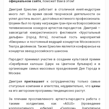
официальном сайте
, поможет Вам в этом!
Дмитрий Ермолин работает в столичной event-индустрии
много лет. За время своей творческой деятельности он
успел достичь высот, достойных истинного профессионала.
Шоумен был по праву награжден гран-при на Всероссийском
телевизионном конкурсе артистов-пародистов. Дмитрий —
завсегдатай юмористического фестиваля «Хрустальный
дельфин» (город Ялта), почетный гость мероприятий
«Юморины» и постоянный ведущий концертов Московского
Театра двойников. Также Ермолин является конферансье на
концертах звезд российского шансона.
Пародист принимал участие в создании культовой премии
«Серебряная калоша» (Цирк на Цветном бульваре) и в
организации самых массовых празднований Дня Города в
Москве.
Дмитрия
приглашают
к сотрудничеству только самые
статусные компании и агентства, неудивительно, что
цены
на его авторские программы тенденциозно растут.
За плечами прославленного артиста-пародиста работа с
такими холдингами, как «ASUS» (проведение
корпоративного юбилея), «Газпром» (регулярное