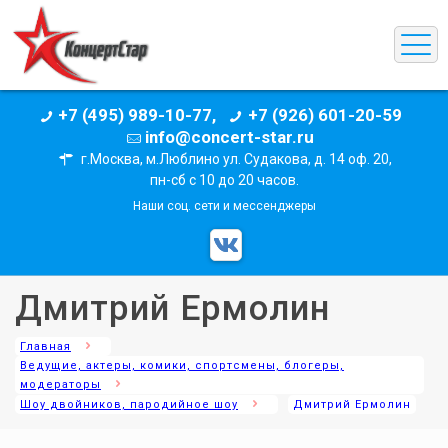
+7 (495) 989-10-77,
+7 (926) 601-20-59
info@concert-star.ru
г.Москва, м.Люблино ул. Судакова, д. 14 оф. 20,
пн-сб с 10 до 20 часов.
Наши соц. сети и мессенджеры
Дмитрий Ермолин
Главная
Ведущие, актеры, комики, спортсмены, блогеры,
модераторы
Шоу двойников, пародийное шоу
Дмитрий Ермолин