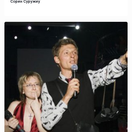
Сорин Суружиу