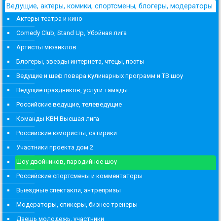
Ведущие, актеры, комики, спортсмены, блогеры, модераторы
Актеры театра и кино
Comedy Club, Stand Up, Убойная лига
Артисты мюзиклов
Блогеры, звезды интернета, чтецы, поэты
Ведущие и шеф повара кулинарных программ и ТВ шоу
Ведущие праздников, услуги тамады
Российские ведущие, телеведущие
Команды КВН Высшая лига
Российские юмористы, сатирики
Участники проекта дом 2
Шоу двойников, пародийное шоу
Российские спортсмены и комментаторы
Выездные спектакли, антрепризы
Модераторы, спикеры, бизнес тренеры
Даешь молодежь, участники