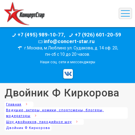
+7 (495) 989-10-77,
+7 (926) 601-20-59
info@concert-star.ru
г.Москва, м.Люблино ул. Судакова, д. 14 оф. 20,
пн-сб с 10 до 20 часов.
Наши соц. сети и мессенджеры
Двойник Ф Киркорова
Главная
Ведущие, актеры, комики, спортсмены, блогеры,
модераторы
Шоу двойников, пародийное шоу
Двойник Ф Киркорова