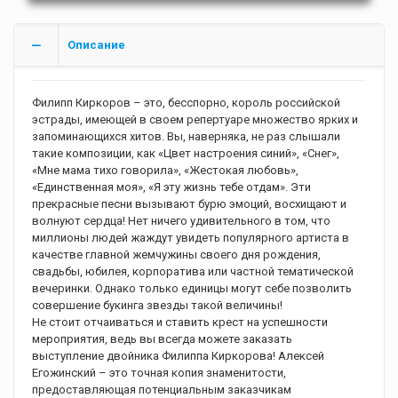
Описание
Филипп Киркоров – это, бесспорно, король российской
эстрады, имеющей в своем репертуаре множество ярких и
запоминающихся хитов. Вы, наверняка, не раз слышали
такие композиции, как «Цвет настроения синий», «Снег»,
«Мне мама тихо говорила», «Жестокая любовь»,
«Единственная моя», «Я эту жизнь тебе отдам». Эти
прекрасные песни вызывают бурю эмоций, восхищают и
волнуют сердца! Нет ничего удивительного в том, что
миллионы людей жаждут увидеть популярного артиста в
качестве главной жемчужины своего дня рождения,
свадьбы, юбилея, корпоратива или частной тематической
вечеринки. Однако только единицы могут себе позволить
совершение букинга звезды такой величины!
Не стоит отчаиваться и ставить крест на успешности
мероприятия, ведь вы всегда можете заказать
выступление двойника Филиппа Киркорова! Алексей
Егожинский – это точная копия знаменитости,
предоставляющая потенциальным заказчикам