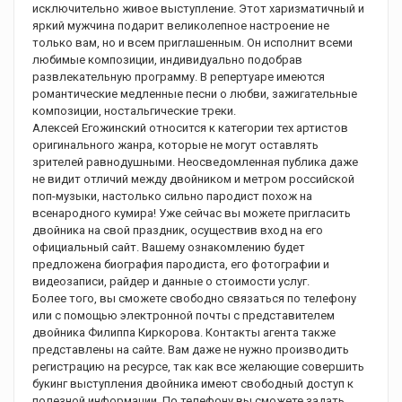
исключительно живое выступление. Этот харизматичный и
яркий мужчина подарит великолепное настроение не
только вам, но и всем приглашенным. Он исполнит всеми
любимые композиции, индивидуально подобрав
развлекательную программу. В репертуаре имеются
романтические медленные песни о любви, зажигательные
композиции, ностальгические треки.
Алексей Егожинский относится к категории тех артистов
оригинального жанра, которые не могут оставлять
зрителей равнодушными. Неосведомленная публика даже
не видит отличий между двойником и метром российской
поп-музыки, настолько сильно пародист похож на
всенародного кумира! Уже сейчас вы можете пригласить
двойника на свой праздник, осуществив вход на его
официальный сайт. Вашему ознакомлению будет
предложена биография пародиста, его фотографии и
видеозаписи, райдер и данные о стоимости услуг.
Более того, вы сможете свободно связаться по телефону
или с помощью электронной почты с представителем
двойника Филиппа Киркорова. Контакты агента также
представлены на сайте. Вам даже не нужно производить
регистрацию на ресурсе, так как все желающие совершить
букинг выступления двойника имеют свободный доступ к
полезной информации. По телефону вы сможете задать