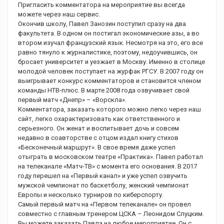
Пригласить комментатора на мероприятие вы всегда
можете через наш сервис.
Окончив школу, Павел Занозин поступил сразу на два
факультета. В одном он постигал экономические азы, а во
втором изучал французский язык. Несмотря на это, его все
равно тянуло к журналистике, поэтому, недоучившись, он
бросает университет и уезжает в Москву. Именно в столице
молодой человек поступает на журфак РГСУ. В 2007 году он
выигрывает конкурс комментаторов и становится членом
команды НТВ-плюс. В марте 2008 года озвучивает свой
первый матч «Днепр» – «Ворскла».
Комментатора, заказать которого можно легко через наш
сайт, легко охарактеризовать как ответственного и
серьезного. Он женат и воспитывает дочь и совсем
недавно в соавторстве с отцом издал книгу стихов
«Бесконечный маршрут». В свое время даже успел
отыграть в московском театре «Практика». Павел работал
на телеканале «Матч-ТВ» с момента его основания. В 2017
году перешел на «Первый канал» и уже успел озвучить
мужской чемпионат по баскетболу, женский чемпионат
Европы и несколько турниров по киберспорту.
Самый первый матч на «Первом телеканале» он провел
совместно с главным тренером ЦСКА – Леонидом Слуцким.
Вы можете заказать Павла на любое мероприятие. Он с