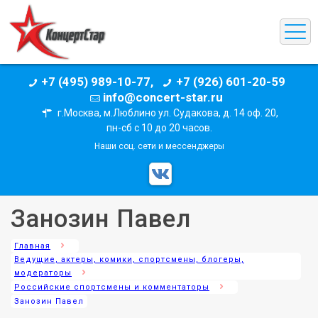
+7 (495) 989-10-77,
+7 (926) 601-20-59
info@concert-star.ru
г.Москва, м.Люблино ул. Судакова, д. 14 оф. 20,
пн-сб с 10 до 20 часов.
Наши соц. сети и мессенджеры
Занозин Павел
Главная
Ведущие, актеры, комики, спортсмены, блогеры,
модераторы
Российские спортсмены и комментаторы
Занозин Павел