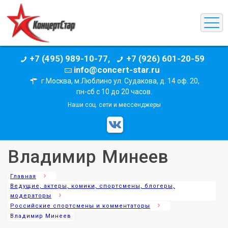
+7 (495) 989-10-77,
+7 (926) 601-20-59
info@concert-star.ru
г.Москва, м.Люблино ул. Судакова, д. 14 оф. 20,
пн-сб с 10 до 20 часов.
Наши соц. сети и мессенджеры
Владимир Минеев
Главная
Ведущие, актеры, комики, спортсмены, блогеры,
модераторы
Российские спортсмены и комментаторы
Владимир Минеев