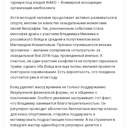
турнире под эгидой WAKO – Всемирной ассоциации
организаций кикбоксинга.
Хотя молодой человек продолжает активно развиваться в
спорте, многим он известен скандальными моментами
своей биографии. Так, резонансным событием стала
массовая драка с участием Владимира Минеева и
российского бойца в средней и полутяжелом весе
Магомедом Исмаиловым. Причина случившегося весьма
прозаична – желание соперников «отыграться» за
скандальный бой 2018 года, проведенный вничью. К
счастью, ни один участник конфликта не получил серьезных
травм, однако оба бойца все еще полны желания провести
повторное соревнование. Есть вероятность, что поединок
состоится уже в этом году.
Боец уделяет массу времени не только поддержанию
безупречной физической формы, но и общению с
поклонниками. Особого уважения заслуживает тот факт,
что Владимир занимается благотворительностью. Он
регулярно проводит абсолютно бесплатные мастер-классы
для юных спортсменов, стараясь поддержать и
мотивировать подрастающее поколение. А на страничке в
Instagram мастер единоборств регулярно делится с