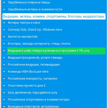
Зарубежные оперные певцы
Зарубежные актеры и знаменитости
Ведущие, актеры, комики, спортсмены, блогеры, модераторы
Актеры театра и кино
Comedy Club, Stand Up, Убойная лига
Артисты мюзиклов
Блогеры, звезды интернета, чтецы, поэты
Ведущие и шеф повара кулинарных программ и ТВ шоу
Ведущие праздников, услуги тамады
Российские ведущие, телеведущие
Команды КВН Высшая лига
Российские юмористы, сатирики
Участники проекта дом 2
Шоу двойников, пародийное шоу
Российские спортсмены и комментаторы
Выездные спектакли, антрепризы