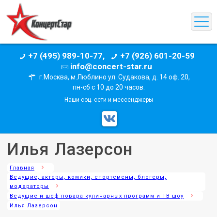
+7 (495) 989-10-77,
+7 (926) 601-20-59
info@concert-star.ru
г.Москва, м.Люблино ул. Судакова, д. 14 оф. 20,
пн-сб с 10 до 20 часов.
Наши соц. сети и мессенджеры
Илья Лазерсон
Главная
Ведущие, актеры, комики, спортсмены, блогеры,
модераторы
Ведущие и шеф повара кулинарных программ и ТВ шоу
Илья Лазерсон