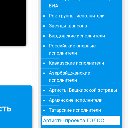
ВИА
Рок-группы, исполнители
Звезды шансона
Бардовские исполнители
Российские оперные
исполнители
Кавказские исполнители
Азербайджанские
исполнители
Артисты Башкирской эстрады
Армянские исполнители
сть
Татарские исполнители
Артисты проекта ГОЛОС