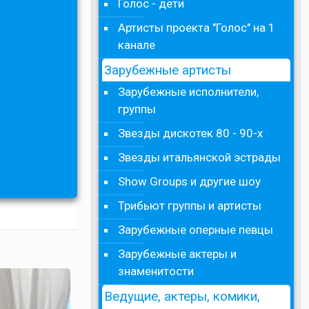
Голос - дети
Артисты проекта "Голос" на 1
канале
Зарубежные артисты
Зарубежные исполнители,
группы
Звезды дискотек 80 - 90-х
Звезды итальянской эстрады
Show Groups и другие шоу
Трибьют группы и артисты
Зарубежные оперные певцы
Зарубежные актеры и
знаменитости
Ведущие, актеры, комики,