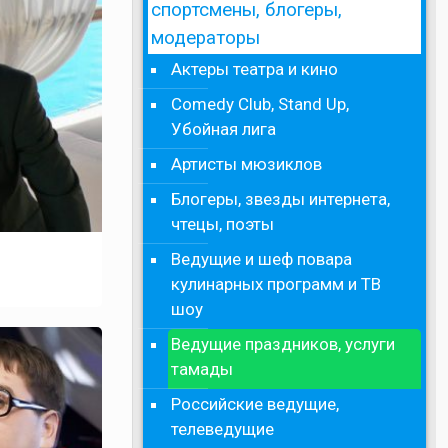
спортсмены, блогеры,
модераторы
Актеры театра и кино
Comedy Club, Stand Up,
Убойная лига
Артисты мюзиклов
Блогеры, звезды интернета,
чтецы, поэты
Ведущие и шеф повара
кулинарных программ и ТВ
шоу
Ведущие праздников, услуги
тамады
Российские ведущие,
телеведущие