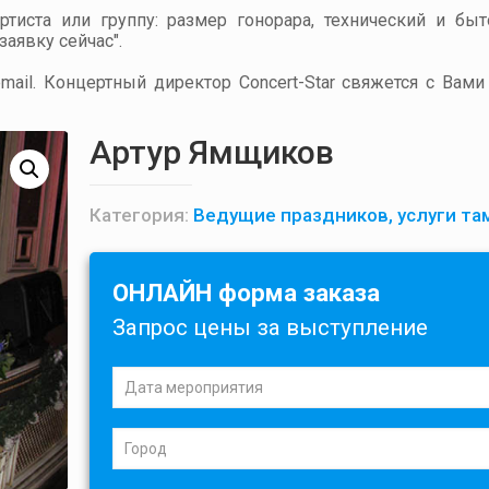
артиста или группу: размер гонорара, технический и бы
аявку сейчас".
ail. Концертный директор Concert-Star свяжется с Вами
Артур Ямщиков
Категория:
Ведущие праздников, услуги т
ОНЛАЙН форма заказа
Запрос цены за выступление