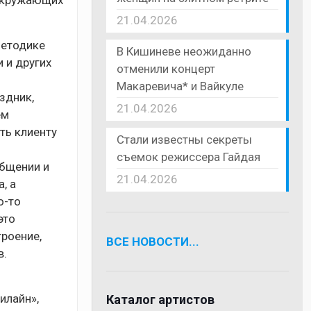
 окружающих
21.04.2026
методике
В Кишиневе неожиданно
 и других
отменили концерт
Макаревича* и Вайкуле
здник,
21.04.2026
ем
ть клиенту
Стали известны секреты
съемок режиссера Гайдая
общении и
21.04.2026
, а
о-то
это
роение,
ВСЕ НОВОСТИ...
в.
илайн»,
Каталог артистов