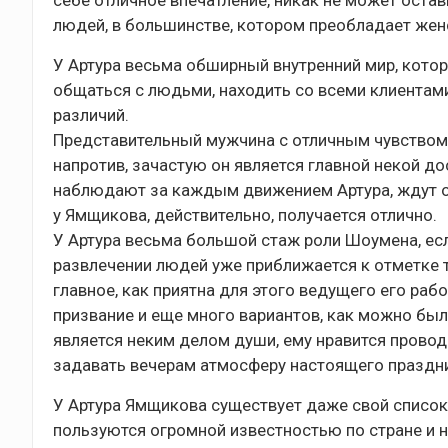
себе отличное впечатление, никак не может ост
людей, в большинстве, котором преобладает жен
У Артура весьма обширный внутренний мир, котор
общаться с людьми, находить со всеми клиентами
различий.
Представительный мужчина с отличным чувством 
напротив, зачастую он является главной некой д
наблюдают за каждым движением Артура, ждут от
у Ямщикова, действительно, получается отлично.
У Артура весьма большой стаж роли Шоумена, если
развлечении людей уже приближается к отметке т
главное, как приятна для этого ведущего его раб
призвание и еще много вариантов, как можно было
является неким делом души, ему нравится прово
задавать вечерам атмосферу настоящего праздни
У Артура Ямщикова существует даже свой список п
пользуются огромной известностью по стране и не