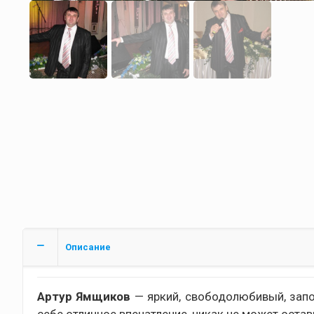
Описание
Артур Ямщиков
— яркий, свободолюбивый, зап