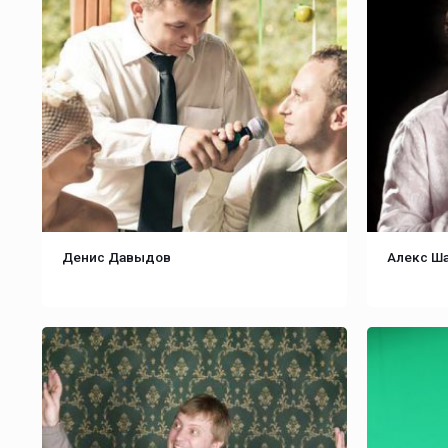
Денис Давыдов
Алекс Ш