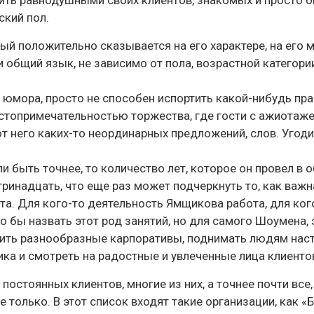
авить равнодушными своих клиентов, знакомых и просто
ский пол.
ый положительно сказывается на его характере, на его 
 общий язык, не зависимо от пола, возрастной категории
юмора, просто не способен испортить какой-нибудь пра
остопримечательностью торжества, где гости с ажиотаж
 него каких-то неординарных предложений, слов. Угоди
 быть точнее, то количество лет, которое он провел в 
ринадцать, что еще раз может подчеркнуть то, как важна
ота. Для кого-то деятельность Ямщикова работа, для ког
 бы назвать этот род занятий, но для самого Шоумена, 
дить разнообразные карпоративы, поднимать людям наст
ка и смотреть на радостные и увлеченные лица клиенто
остоянных клиентов, многие из них, а точнее почти все,
 только. В этот список входят такие организации, как «Б