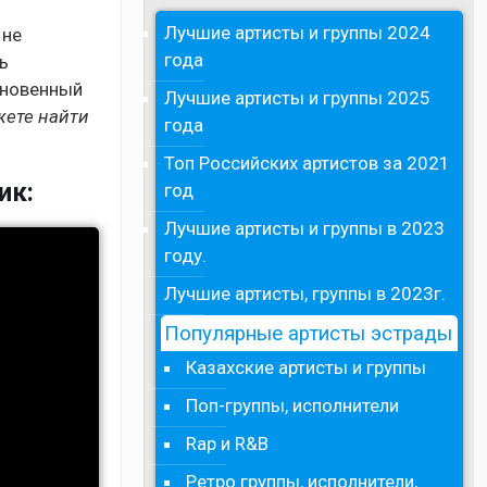
Лучшие артисты и группы 2024
 не
года
ь
кновенный
Лучшие артисты и группы 2025
жете найти
года
Топ Российских артистов за 2021
ик:
год
Лучшие артисты и группы в 2023
году.
Лучшие артисты, группы в 2023г.
Популярные артисты эстрады
Казахские артисты и группы
Поп-группы, исполнители
Rap и R&B
Ретро группы, исполнители,