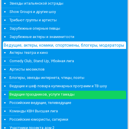
Звезды итальянской эстрады
Show Groups и другие шоу
Трибьют группы и артисты
Зарубежные оперные певцы
Зарубежные актеры и знаменитости
Ведущие, актеры, комики, спортсмены, блогеры, модераторы
Актеры театра и кино
Comedy Club, Stand Up, Убойная лига
Артисты мюзиклов
Блогеры, звезды интернета, чтецы, поэты
Ведущие и шеф повара кулинарных программ и ТВ шоу
Ведущие праздников, услуги тамады
Российские ведущие, телеведущие
Команды КВН Высшая лига
Российские юмористы, сатирики
Участники проекта дом 2