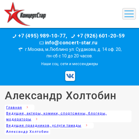
+7 (495) 989-10-77,
+7 (926) 601-20-59
info@concert-star.ru
г.Москва, м.Люблино ул. Судакова, д. 14 оф. 20,
пн-сб с 10 до 20 часов.
Наши соц. сети и мессенджеры
Александр Холтобин
Главная
Ведущие, актеры, комики, спортсмены, блогеры,
модераторы
Ведущие праздников, услуги тамады
Александр Холтобин