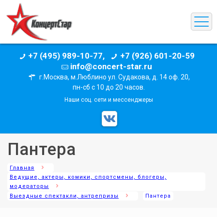
+7 (495) 989-10-77,
+7 (926) 601-20-59
info@concert-star.ru
г.Москва, м.Люблино ул. Судакова, д. 14 оф. 20,
пн-сб с 10 до 20 часов.
Наши соц. сети и мессенджеры
Пантера
Главная
Ведущие, актеры, комики, спортсмены, блогеры,
модераторы
Выездные спектакли, антрепризы
Пантера