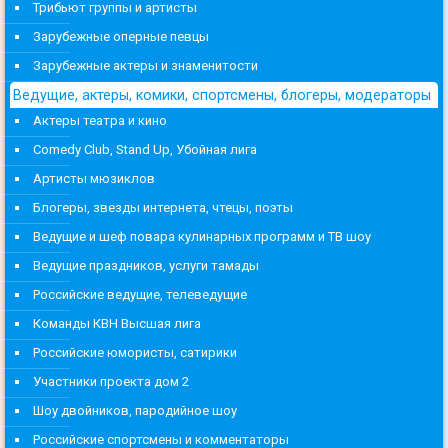
Трибьют группы и артисты
Зарубежные оперные певцы
Зарубежные актеры и знаменитости
Ведущие, актеры, комики, спортсмены, блогеры, модераторы
Актеры театра и кино
Comedy Club, Stand Up, Убойная лига
Артисты мюзиклов
Блогеры, звезды интернета, чтецы, поэты
Ведущие и шеф повара кулинарных программ и ТВ шоу
Ведущие праздников, услуги тамады
Российские ведущие, телеведущие
Команды КВН Высшая лига
Российские юмористы, сатирики
Участники проекта дом 2
Шоу двойников, пародийное шоу
Российские спортсмены и комментаторы