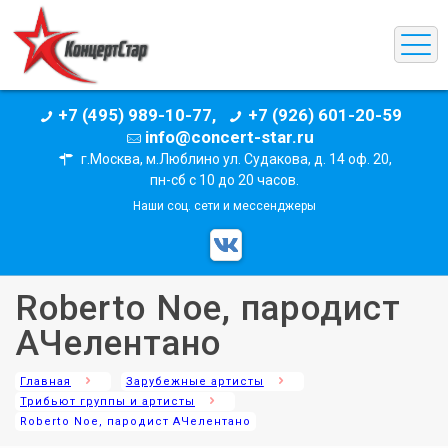
+7 (495) 989-10-77,
+7 (926) 601-20-59
info@concert-star.ru
г.Москва, м.Люблино ул. Судакова, д. 14 оф. 20,
пн-сб с 10 до 20 часов.
Наши соц. сети и мессенджеры
Roberto Noe, пародист
АЧелентано
Главная
Зарубежные артисты
Трибьют группы и артисты
Roberto Noe, пародист АЧелентано