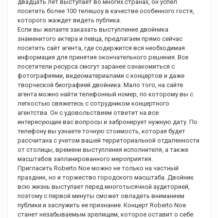
двадцать лет выступает во многих странах, он успел
посетить более 100 телешоу в качестве особенного гостя,
которого жаждет видеть публика.
Если вы желаете заказать выступление двойника
знаменитого актера и певца, предлагаем прямо сейчас
посетить сайт агента, где содержится вся необходимая
информация для принятия окончательного решения. Все
посетители ресурса смогут заранее ознакомиться с
фотографиями, видеоматериалами с концертов и даже
творческой биографией двойника. Мало того, на сайте
агента можно найти телефонный номер, по которому вы с
легкостью свяжетесь с сотрудником концертного
агентства. Он с удовольствием ответит на все
интересующие вас вопросы и забронирует нужную дату. По
телефону вы узнаете точную стоимость, которая будет
рассчитана с учетом вашей территориальной отдаленности
от столицы, времени выступления исполнителя, а также
масштабов запланированного мероприятия.
Пригласить Roberto Noe можно не только на частный
праздник, но и торжество городского масштаба. Двойник
всю жизнь выступает перед многотысячной аудиторией,
поэтому с первой минуты сможет овладеть вниманием
публики и заслужить ее признание. Концерт Roberto Noe
станет незабываемым зрелищем, которое оставит о себе