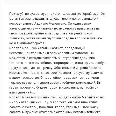
Пожалуй, не существует такого человека, который смог бы
остаться равнодушным, слушая песни потрясающего и
несравненного Адриано Челентано. Сегодня у всех
желающих есть уникальная возможность пригласить на
свой праздник лучшего пародиста этой уникальной
личности, оставившей глубокий след не только в музыке,
но и в кинематографе.
Roberto Noe – уникальный артист, обладающий
несомненной харизмой и великолепным голосом. Вы
можете уже сегодня заказать выступление двойника
Челентано на свой юбилей, корпоратив, свадьбу или любую
другую частную вечеринку. Обаятельный и яркий Roberto
Noe сможет поднять настроение всем присутствующим на
вашем торжестве. Он достойно поздравит виновников
торжества исполнением всеми любимых композиций. Вы
гарантированно будете просить исполнителя, чтобы он
выступил на бис.
Roberto Noe был признан лучшим двойником Челентано во
многих итальянских шоу. Мало того, он смог впечатлить
самого Маэстро. Движения, голос, харизма – все, как у
самого Андриано! Этот замечательный исполнитель уже