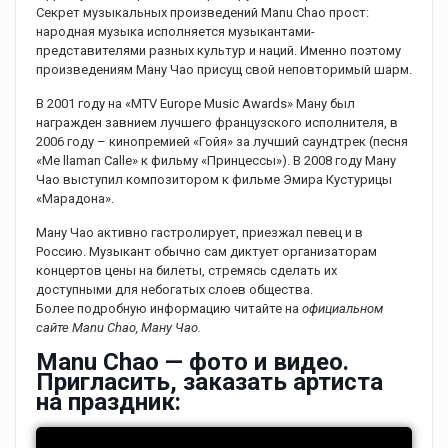
Секрет музыкальных произведений Manu Chao прост:
народная музыка исполняется музыкантами-
представителями разных культур и наций. Именно поэтому
произведениям Ману Чао присущ свой неповторимый шарм.
В 2001 году на «MTV Europe Music Awards» Ману был
награжден завнием лучшего французского исполнителя, в
2006 году – кинопремией «Гойя» за лучший саундтрек (песня
«Me llaman Calle» к фильму «Принцессы»). В 2008 году Ману
Чао выступил композитором к фильме Эмира Кустурицы
«Марадона».
Ману Чао активно гастролирует, приезжал певец и в
Россию. Музыкант обычно сам диктует организаторам
концертов цены на билеты, стремясь сделать их
доступными для небогатых слоев общества.
Более подробную информацию читайте на
официальном
сайте Manu Chao, Ману Чао.
Manu Chao — фото и видео.
Пригласить, заказать артиста
на праздник: