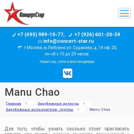
+7 (495) 989-10-77,
+7 (926) 601-20-59
info@concert-star.ru
г.Москва, м.Люблино ул. Судакова, д. 14 оф. 20,
пн-сб с 10 до 20 часов.
Наши соц. сети и мессенджеры
Manu Chao
Главная
Зарубежные артисты
Зарубежные исполнители, группы
Manu Chao
Для того, чтобы узнать сколько стоит пригласить