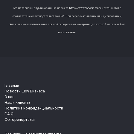
Все материалы опубликованные на сайте
https://www.concert-star.ru
охраняются в
соответствие с законодательством РФ. При перепечатывании или цитировании,
обязательно использование прямой гиперссылки на страницу, с которой материал был
заимствован.
Главная
Новости Шоу Бизнеса
О нас
Наши клиенты
Политика конфиденциальности
F.A.Q.
Фоторепортажи