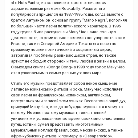
«Le Hots Pants», исполнение которого отличалось
заразительными ритмами Rockabilly. Расцвет его
популярности пришелся на 1987-1995 годы, когда вместе с
братом Антуаном он основал группу “Mano Negra”, исполняя
по большей части песни политического характера. В 1995
году группа была распущена и Ману Чао начал сольную
деятельность, стремительно завоевав популярность, как в
Европе, так и в Северной Америке. Тексты его песен по-
прежнему носили политический и социальный окрас,
затрагивая проблемы развивающихся стран, но также
артист не обходил стороной и темы любви и жизни в целом.
С выходом сингла «Bongo Bong» в1998 году голос Ману Чао
стал узнаваемым в самых разных уголках мира.
Стиль его музыки представляет собой некое смешение
латиноамериканських ритмов и рока. Ману Чао исполняет
свои песни на французском, испанском, английском,
португальском и галисийском языках. Всепоглощающий дух,
присущий Ману Чао, всегда побуждал музыканта к чему-то
новому. Именно поэтому музыкант, впечатленный
увиденным и услышанным во время своих многочисленных
путешествий, сумел представить многогаммный
музыкальный коллаж бразильских, мексиканских, а также
афро-кубанских ритмов, к примеру, в «Desaparecido».