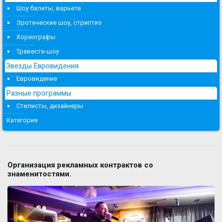
Шоу балеты, варьете
Эротические шоу, стриптиз
Хореографы
Травести-шоу
Звезды Евровидения
Евровидение
Разные программы
Стилисты, дизайнеры
Категория
Организация рекламных контрактов со
знаменитостями.