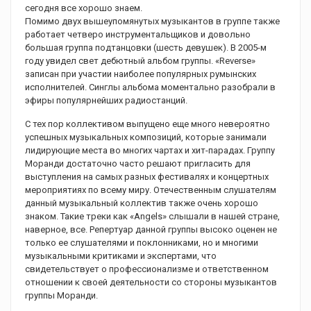
сегодня все хорошо знаем.
Помимо двух вышеупомянутых музыкантов в группе также
работает четверо инструментальщиков и довольно
большая группа подтанцовки (шесть девушек). В 2005-м
году увидел свет дебютный альбом группы. «Reverse»
записан при участии наиболее популярных румынских
исполнителей. Синглы альбома моментально разобрали в
эфиры популярнейших радиостанций.
С тех пор коллективом выпущено еще много невероятно
успешных музыкальных композиций, которые занимали
лидирующие места во многих чартах и хит-парадах. Группу
Моранди достаточно часто решают пригласить для
выступления на самых разных фестивалях и концертных
мероприятиях по всему миру. Отечественным слушателям
данный музыкальный коллектив также очень хорошо
знаком. Такие треки как «Angels» слышали в нашей стране,
наверное, все. Репертуар данной группы высоко оценен не
только ее слушателями и поклонниками, но и многими
музыкальными критиками и экспертами, что
свидетельствует о профессионализме и ответственном
отношении к своей деятельности со стороны музыкантов
группы Моранди.