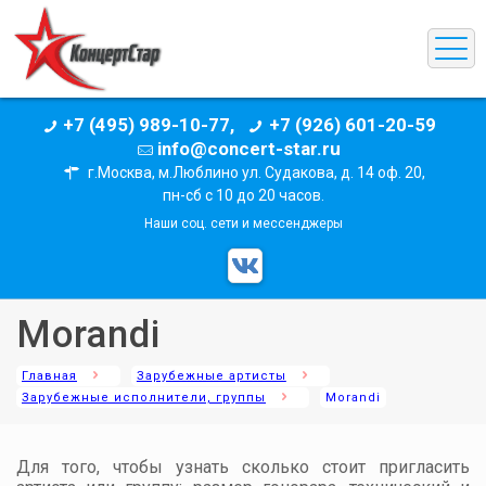
+7 (495) 989-10-77,
+7 (926) 601-20-59
info@concert-star.ru
г.Москва, м.Люблино ул. Судакова, д. 14 оф. 20,
пн-сб с 10 до 20 часов.
Наши соц. сети и мессенджеры
Morandi
Главная
Зарубежные артисты
Зарубежные исполнители, группы
Morandi
Для того, чтобы узнать сколько стоит пригласить