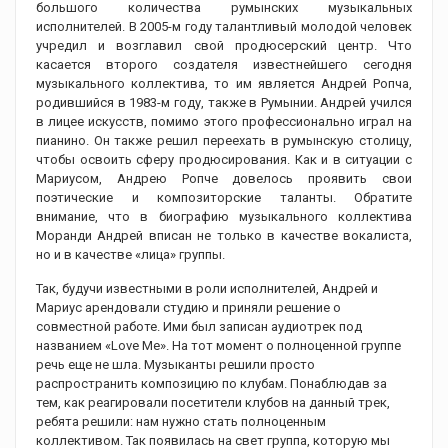
большого количества румынских музыкальных
исполнителей. В 2005-м году талантливый молодой человек
учредил и возглавил свой продюсерский центр. Что
касается второго создателя известнейшего сегодня
музыкального коллектива, то им является Андрей Ропча,
родившийся в 1983-м году, также в Румынии. Андрей учился
в лицее искусств, помимо этого профессионально играл на
пианино. Он также решил переехать в румынскую столицу,
чтобы освоить сферу продюсирования. Как и в ситуации с
Мариусом, Андрею Ропче довелось проявить свои
поэтические и композиторские таланты. Обратите
внимание, что в биографию музыкального коллектива
Моранди Андрей вписан не только в качестве вокалиста,
но и в качестве «лица» группы.
Так, будучи известными в роли исполнителей, Андрей и
Мариус арендовали студию и приняли решение о
совместной работе. Ими был записан аудиотрек под
названием «Love Me». На тот момент о полноценной группе
речь еще не шла. Музыканты решили просто
распространить композицию по клубам. Понаблюдав за
тем, как реагировали посетители клубов на данный трек,
ребята решили: нам нужно стать полноценным
коллективом. Так появилась на свет группа, которую мы