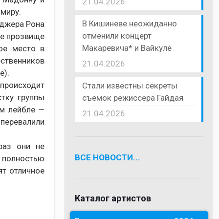
21.04.2026
миру.
В Кишиневе неожиданно
еджера Рона
отменили концерт
ое прозвище
Макаревича* и Вайкуле
ое место в
ественников
21.04.2026
е).
 происходит
Стали известны секреты
тку группы
съемок режиссера Гайдая
ом лейбле —
21.04.2026
 перевалили
раз они не
ВСЕ НОВОСТИ...
 полностью
ят отличное
Каталог артистов