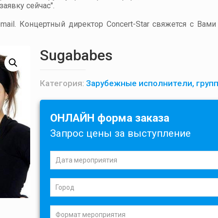
аявку сейчас".
ail. Концертный директор Concert-Star свяжется с Вами
Sugababes
Категория:
Зарубежные исполнители, груп
ОНЛАЙН форма заказа
Запрос цены за выступление