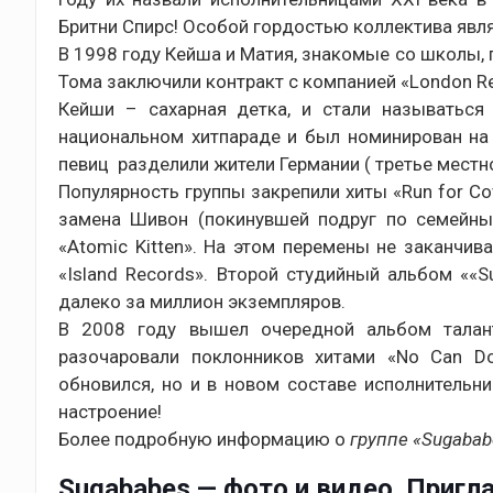
Бритни Спирс! Особой гордостью коллектива явл
В 1998 году Кейша и Матия, знакомые со школы,
Тома заключили контракт с компанией «London Re
Кейши – сахарная детка, и стали называться
национальном хитпараде и был номинирован на 
певиц разделили жители Германии ( третье местно
Популярность группы закрепили хиты «Run for Cov
замена Шивон (покинувшей подруг по семейны
«Atomic Kitten». На этом перемены не заканчи
«Island Records». Второй студийный альбом ««
далеко за миллион экземпляров.
В 2008 году вышел очередной альбом талантл
разочаровали поклонников хитами «No Can D
обновился, но и в новом составе исполнитель
настроение!
Более подробную информацию о
группе «Sugabab
Sugababes — фото и видео. Пригла