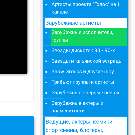
Артисты проекта "Голос" на 1
канале
Зарубежные артисты
Зарубежные исполнители,
группы
Звезды дискотек 80 - 90-х
Звезды итальянской эстрады
Show Groups и другие шоу
Трибьют группы и артисты
Зарубежные оперные певцы
Зарубежные актеры и
знаменитости
Ведущие, актеры, комики,
спортсмены, блогеры,