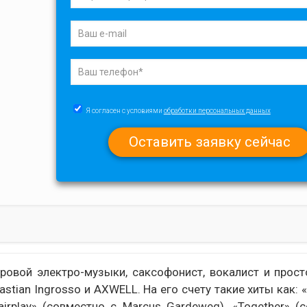
Я согласен с условиями
обработки персональных данных
овой электро-музыки, саксофонист, вокалист и прост
stian Ingrosso и AXWELL. На его счету такие хиты как: «
«Fairplay» (совместно с Marcus Gardeweg), «Together» (