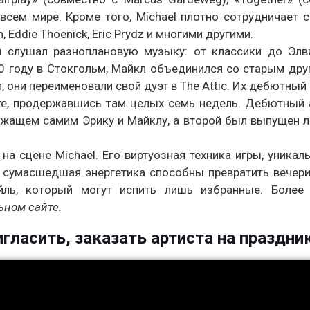
всем мире. Кроме того, Michael плотно сотрудничает 
 Eddie Thoenick, Eric Prydz и многими другими.
 слушал разноплановую музыку: от классики до Элви
00 году в Стокгольм, Майкл объединился со старым др
, они переименовали свой дуэт в The Attic. Их дебютный
е, продержавшись там целых семь недель. Дебютный 
длежащем самим Эрику и Майклу, а второй был выпущен 
на сцене Michael. Его виртуозная техника игры, уникал
о сумасшедшая энергетика способны превратить вечер
ль, который могут испить лишь избранные. Более
ьном сайте.
игласить, заказать артиста на праздник