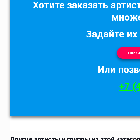
Хотите заказать артист
множе
Задайте их
Онлай
Или позв
+7 (
Другие артисты и группы из этой катего