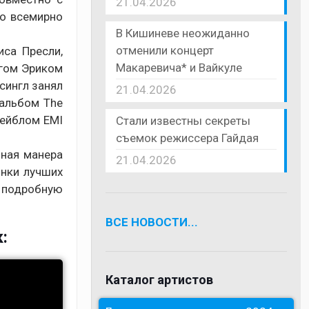
21.04.2026
со всемирно
В Кишиневе неожиданно
отменили концерт
са Пресли,
Макаревича* и Вайкуле
угом Эриком
 сингл занял
21.04.2026
альбом The
лейблом EMI
Стали известны секреты
съемок режиссера Гайдая
ьная манера
21.04.2026
инки лучших
 подробную
ВСЕ НОВОСТИ...
:
Каталог артистов