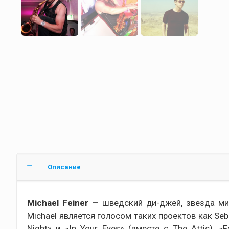
Описание
Michael Feiner —
шведский ди-джей, звезда мир
Michael является голосом таких проектов как Seba
Night» и «In Your Eyes» (вместе с The Attic), 