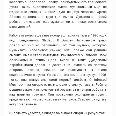
коллектив завоевал славу психоделичного-трансового
дуэта. Такой экзотической смеси музыкальный мир не
видел еще никогда. Состоит дуэт из двух человек: Эреза
Айзена (основателя групп) и Амита Дувдевани, порой
ребята приглашают еще музыкантов для некоторых своих
выступлений.
Работать вместе два незаурядных парня начали в 1996 году,
под псевдонимом Shidapu & Duvdev. Написанные треки
довольно сильно отличались от той музыки, которую
музыканты исполняют сейчас. Чуть позже они решили
сменить имя и стали выступать как Infected Mushroom. Свой
оригинальный стиль Эрез Айзен и Амит Дувдевани
отрабатывали довольно долго. Они начинали со светлой
стороны транса, сейчас же выступают в стиле
психоделичного дуэта. Успех и слава пришла к дуэту в 1998,
тогда они выпустили свой первый альбом. О Infected
Mushroom заговорили, их мелодии стали узнавать. Ребята
решили закрепить полученный результат и начали работать
над новыми треками. Они постоянно экспериментируют,
придумывают что-то новое и актуальное. Стараются идти в
ногу со временем.
Иногда это удается, а иногда вызывает спорный результат.