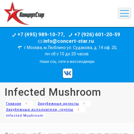
+7 (495) 989-10-77,
+7 (926) 601-20-59
info@concert-star.ru
г.Москва, м.Люблино ул. Судакова, д. 14 оф. 20,
пн-сб с 10 до 20 часов.
Наши соц. сети и мессенджеры
Infected Mushroom
Главная
Зарубежные артисты
Зарубежные исполнители, группы
Infected Mushroom