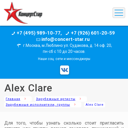
+7 (495) 989-10-77,
+7 (926) 601-20-59
info@concert-star.ru
г.Москва, м.Люблино ул. Судакова, д. 14 оф. 20,
пн-сб с 10 до 20 часов.
Наши соц. сети и мессенджеры
Alex Clare
Главная
Зарубежные артисты
Зарубежные исполнители, группы
Alex Clare
Для того, чтобы узнать сколько стоит пригласить