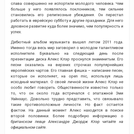
слава совершенно не испортили молодого человека. Чем
больше у него появлялось поклонников, тем сильнее
становились его религиозные убеждения. Он перестал
работать в еврейскую субботу и другие праздники. Для него
духовное развитие куда более значимо, чем популярность и
успех.
Дебютный альбом музыканта вышел летом 2011 года.
Именно тогда весь мир заговорил о молодом талантливом
исполнителе. Буквально на следующий день после
презентации диска Алекс Клэр проснулся знаменитым. Его
песни оказались на верхних строчках популярнейших
европейских чартов. Его главная фишка – написание песен,
которые он исполняет, на open mic, используя лишь
исходный материал. О своей личной жизни Алекс Клэр не
особо любит говорить. Общественности известно только
то, что он около года встречался с эпатажной Эми
Уайнхаус
.
Довольно трудно представить, что связывало
такие противоположные личности. Но факт остается
фактом. На данный момент Алекс находится в поиске
второй половинки. Более подробную информацию о
британском певце Александре Джордж Клэр читайте на
официальном сайте.