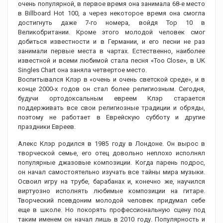
очень популярной, в первое время она занимала 68-е место
в Billboard Hot 100, а через некоторое время она смогла
достигнуть даже 7-го номера, войдя Top 10 в
Великобритании. Кроме этого молодой человек смог
добиться известности и в Германии, и его песни не раз
занимали первые места в чартах. Естественно, наиболее
известной и всеми любимой стала песня «Too Close», в UK
Singles Chart она заняла четвертое место.
Воспитывался Клэр в «очень и очень светской среде», и в
конце 2000-х годов он стал более религиозным. Сегодня,
будучи ортодоксальным евреем Клэр старается
поддерживать все свои религиозные традиции и обряды,
поэтому не работает в Еврейскую субботу и другие
праздники Евреев.
Алекс Клэр родился в 1985 году в Лондоне. Он вырос в
творческой семье, его отец довольно неплохо исполнял
популярные джазовые композиции. Когда парень подрос,
он начал самостоятельно изучать все тайны мира музыки.
Освоил игру на трубе, барабанах и, конечно же, научился
виртуозно исполнять любимые композиции на гитаре.
Творческий псевдоним молодой человек придумал себе
еще в школе. Но покорять профессиональную сцену под
таким именем он начал лишь в 2010 году. Популярность и