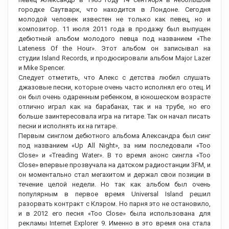
городке Саутварк, что находится в Лондоне. Сегодня
молодой человек известен не только как певец, но и
композитор. 11 июля 2011 года в продажу был выпущен
дебютный альбом молодого певца под названием «The
Lateness Of the Hour». Этот альбом он записывал на
студии Island Records, и продюсировали альбом Major Lazer
и Mike Spencer.
Следует отметить, что Алекс с детства любил слушать
джазовые песни, которые очень часто исполнял его отец. И
он был очень одаренным ребенком, в юношеском возрасте
отлично играл как на барабанах, так и на трубе, но его
больше заинтересовала игра на гитаре. Так он начал писать
песни и исполнять их на гитаре.
Первым синглом дебютного альбома Александра был синг
под названием «Up All Night», за ним последовали «Too
Close» и «Treading Water». В то время анонс сингла «Too
Close» впервые прозвучала на датском радиостанции 3FM, и
он моментально стал мегахитом и держал свои позиции в
течение целой недели. Но так как альбом был очень
популярным в первое время Universal Island решил
разорвать контракт с Клэром. Но парня это не остановило,
и в 2012 его песня «Too Close» была использована для
рекламы Internet Explorer 9. Именно в это время она стала