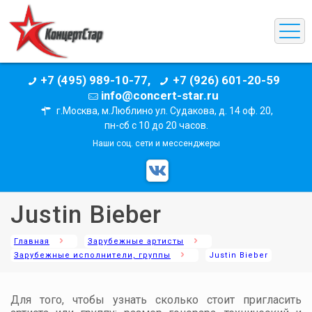
+7 (495) 989-10-77,
+7 (926) 601-20-59
info@concert-star.ru
г.Москва, м.Люблино ул. Судакова, д. 14 оф. 20,
пн-сб с 10 до 20 часов.
Наши соц. сети и мессенджеры
Justin Bieber
Главная
Зарубежные артисты
Зарубежные исполнители, группы
Justin Bieber
Для того, чтобы узнать сколько стоит пригласить