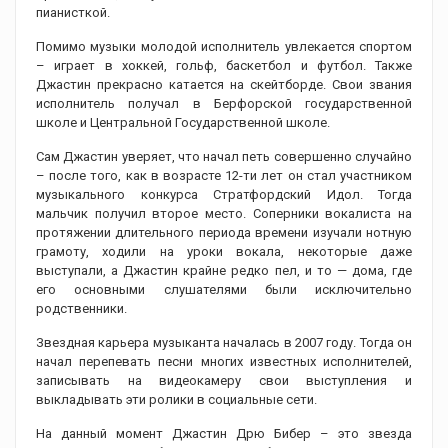
пианисткой.
Помимо музыки молодой исполнитель увлекается спортом
– играет в хоккей, гольф, баскетбол и футбол. Также
Джастин прекрасно катается на скейтборде. Свои звания
исполнитель получал в Берфорской государственной
школе и Центральной Государственной школе.
Сам Джастин уверяет, что начал петь совершенно случайно
– после того, как в возрасте 12-ти лет он стал участником
музыкального конкурса Стратфордский Идол. Тогда
мальчик получил второе место. Соперники вокалиста на
протяжении длительного периода времени изучали нотную
грамоту, ходили на уроки вокала, некоторые даже
выступали, а Джастин крайне редко пел, и то — дома, где
его основными слушателями были исключительно
родственники.
Звездная карьера музыканта началась в 2007 году. Тогда он
начал перепевать песни многих известных исполнителей,
записывать на видеокамеру свои выступления и
выкладывать эти ролики в социальные сети.
На данный момент Джастин Дрю Бибер – это звезда