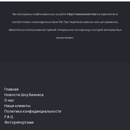
Все материалы опубликованные на сайте
https://www.concert-star.ru
охраняются в
соответствие с законодательством РФ. При перепечатывании или цитировании,
обязательно использование прямой гиперссылки на страницу, с которой материал был
заимствован.
Главная
Новости Шоу Бизнеса
О нас
Наши клиенты
Политика конфиденциальности
F.A.Q.
Фоторепортажи