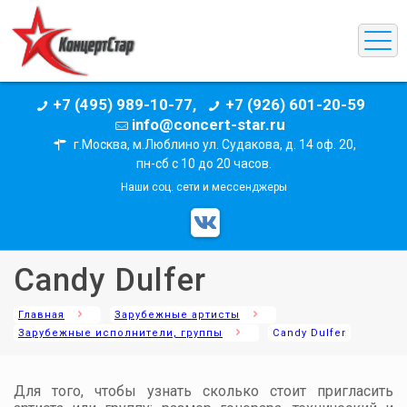
+7 (495) 989-10-77,
+7 (926) 601-20-59
info@concert-star.ru
г.Москва, м.Люблино ул. Судакова, д. 14 оф. 20,
пн-сб с 10 до 20 часов.
Наши соц. сети и мессенджеры
Candy Dulfer
Главная
Зарубежные артисты
Зарубежные исполнители, группы
Candy Dulfer
Для того, чтобы узнать сколько стоит пригласить