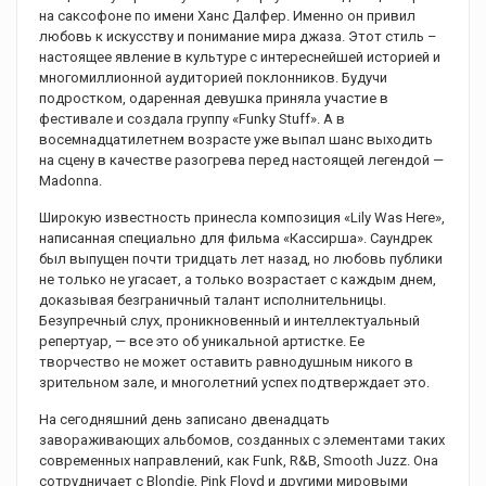
на саксофоне по имени Ханс Далфер. Именно он привил
любовь к искусству и понимание мира джаза. Этот стиль –
настоящее явление в культуре с интереснейшей историей и
многомиллионной аудиторией поклонников. Будучи
подростком, одаренная девушка приняла участие в
фестивале и создала группу «Funky Stuff». А в
восемнадцатилетнем возрасте уже выпал шанс выходить
на сцену в качестве разогрева перед настоящей легендой —
Madonna.
Широкую известность принесла композиция «Lily Was Here»,
написанная специально для фильма «Кассирша». Саундрек
был выпущен почти тридцать лет назад, но любовь публики
не только не угасает, а только возрастает с каждым днем,
доказывая безграничный талант исполнительницы.
Безупречный слух, проникновенный и интеллектуальный
репертуар, — все это об уникальной артистке. Ее
творчество не может оставить равнодушным никого в
зрительном зале, и многолетний успех подтверждает это.
На сегодняшний день записано двенадцать
завораживающих альбомов, созданных с элементами таких
современных направлений, как Funk, R&B, Smooth Juzz. Она
сотрудничает с Blondie, Pink Floyd и другими мировыми