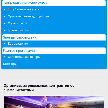
Танцевальные коллективы
Шоу балеты, варьете
Эротические шоу, стриптиз
Хореографы
Травести-шоу
Звезды Евровидения
Евровидение
Разные программы
Стилисты, дизайнеры
Категория
Организация рекламных контрактов со
знаменитостями.