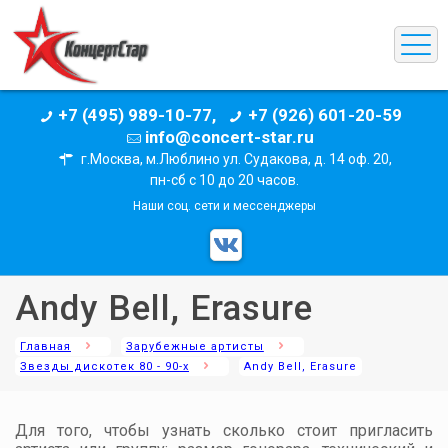
+7 (495) 989-10-77,
+7 (926) 601-20-59
info@concert-star.ru
г.Москва, м.Люблино ул. Судакова, д. 14 оф. 20,
пн-сб с 10 до 20 часов.
Наши соц. сети и мессенджеры
Andy Bell, Erasure
Главная
Зарубежные артисты
Звезды дискотек 80 - 90-х
Andy Bell, Erasure
Для того, чтобы узнать сколько стоит пригласить