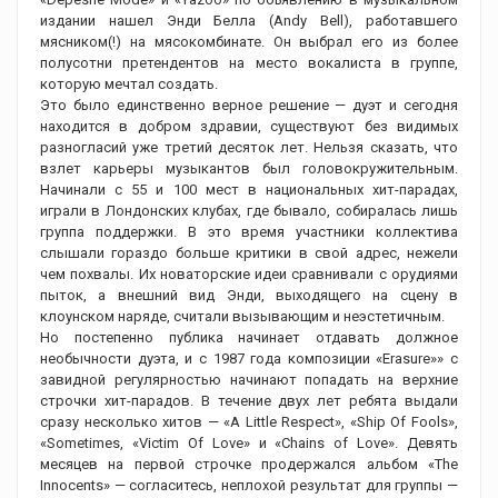
издании нашел Энди Белла (Andy Bell), работавшего
мясником(!) на мясокомбинате. Он выбрал его из более
полусотни претендентов на место вокалиста в группе,
которую мечтал создать.
Это было единственно верное решение — дуэт и сегодня
находится в добром здравии, существуют без видимых
разногласий уже третий десяток лет. Нельзя сказать, что
взлет карьеры музыкантов был головокружительным.
Начинали с 55 и 100 мест в национальных хит-парадах,
играли в Лондонских клубах, где бывало, собиралась лишь
группа поддержки. В это время участники коллектива
слышали гораздо больше критики в свой адрес, нежели
чем похвалы. Их новаторские идеи сравнивали с орудиями
пыток, а внешний вид Энди, выходящего на сцену в
клоунском наряде, считали вызывающим и неэстетичным.
Но постепенно публика начинает отдавать должное
необычности дуэта, и с 1987 года композиции «Erasure»» с
завидной регулярностью начинают попадать на верхние
строчки хит-парадов. В течение двух лет ребята выдали
сразу несколько хитов — «A Little Respect», «Ship Of Fools»,
«Sometimes, «Victim Of Love» и «Chains of Love». Девять
месяцев на первой строчке продержался альбом «The
Innocents» — согласитесь, неплохой результат для группы —