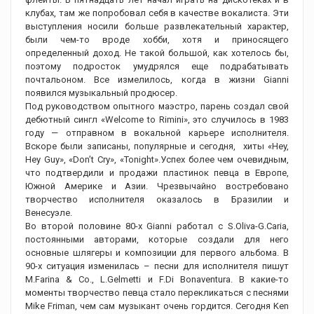
клубах, там же попробовал себя в качестве вокалиста. Эти
выступления носили больше развлекательный характер,
были чем-то вроде хобби, хотя и приносящего
определенный доход. Не такой большой, как хотелось бы,
поэтому подросток умудрялся еще подрабатывать
почтальоном. Все измелилось, когда в жизни Gianni
появился музыкальный продюсер.
Под руководством опытного маэстро, парень создал свой
дебютный сингл «Welcome to Rimini», это случилось в 1983
году — отправном в вокальной карьере исполнителя.
Вскоре были записаны, популярные и сегодня, хиты «Hey,
Hey Guy», «Don’t Cry», «Tonight».Успех более чем очевидным,
что подтвердили и продажи пластинок певца в Европе,
Южной Америке и Азии. Чрезвычайно востребовано
творчество исполнителя оказалось в Бразилии и
Венесуэле.
Во второй половине 80-х Gianni работал с S.Oliva-G.Caria,
постоянными авторами, которые создали для него
основные шлягеры и композиции для первого альбома. В
90-х ситуация изменилась – песни для исполнителя пишут
M.Farina & Co., L.Gelmetti и F.Di Bonaventura. В какие-то
моменты творчество певца стало перекликаться с песнями
Mike Friman, чем сам музыкант очень гордится. Сегодня Ken