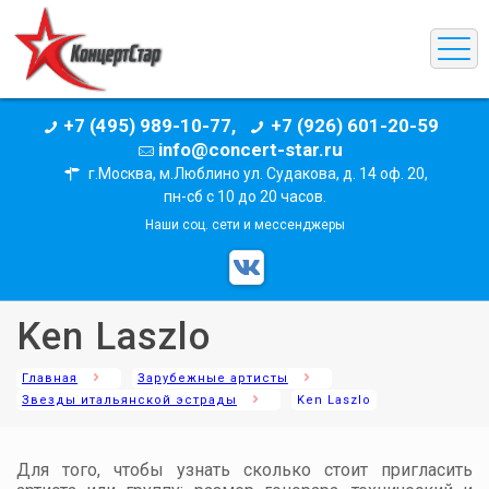
+7 (495) 989-10-77,
+7 (926) 601-20-59
info@concert-star.ru
г.Москва, м.Люблино ул. Судакова, д. 14 оф. 20,
пн-сб с 10 до 20 часов.
Наши соц. сети и мессенджеры
Ken Laszlo
Главная
Зарубежные артисты
Звезды итальянской эстрады
Ken Laszlo
Для того, чтобы узнать сколько стоит пригласить