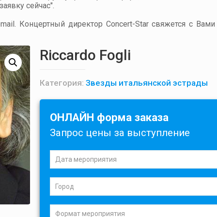
аявку сейчас".
ail. Концертный директор Concert-Star свяжется с Вами
Riccardo Fogli
Категория:
Звезды итальянской эстрады
ОНЛАЙН форма заказа
Запрос цены за выступление