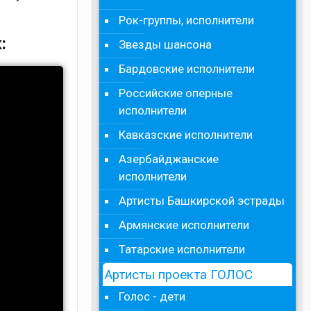
Рок-группы, исполнители
:
Звезды шансона
Бардовские исполнители
Российские оперные
исполнители
Кавказские исполнители
Азербайджанские
исполнители
Артисты Башкирской эстрады
Армянские исполнители
Татарские исполнители
Артисты проекта ГОЛОС
Голос - дети