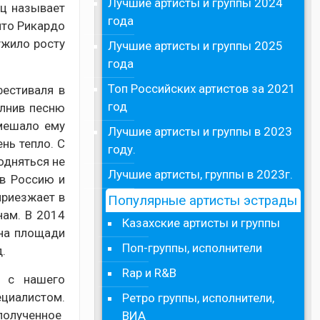
Лучшие артисты и группы 2024
ец называет
года
что Рикардо
ужило росту
Лучшие артисты и группы 2025
года
Топ Российских артистов за 2021
фестиваля в
год
олнив песню
омешало ему
Лучшие артисты и группы в 2023
нь тепло. С
году.
одняться не
Лучшие артисты, группы в 2023г.
 в Россию и
приезжает в
Популярные артисты эстрады
нам. В 2014
Казахские артисты и группы
 на площади
Поп-группы, исполнители
.
Rap и R&B
о с нашего
ециалистом.
Ретро группы, исполнители,
полученное
ВИА