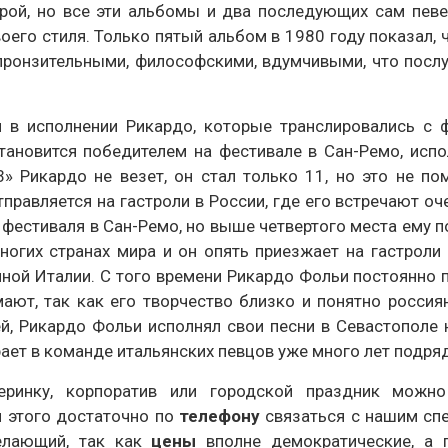
орой, но все эти альбомы и два последующих сам пев
оего стиля. Только пятый альбом в 1980 году показал, 
и пронзительными, философскими, вдумчивыми, что посл
 в исполнении Рикардо, которые транслировались с 
становится победителем на фестивале в Сан-Ремо, исп
» Рикардо не везет, он стал только 11, но это не п
правляется на гастроли в России, где его встречают оче
фестиваля в Сан-Ремо, но выше четвертого места ему п
многих странах мира и он опять приезжает на гастроли
нной Италии. С того времени Рикардо Фольи постоянно 
ают, так как его творчество близко и понятно россия
ей, Рикардо Фольи исполнял свои песни в Севастополе
ает в команде итальянских певцов уже много лет подряд
ринку, корпоратив или городской праздник можн
я этого достаточно по
телефону
связаться с нашим сп
елающий, так как
цены
вполне демократические, а 