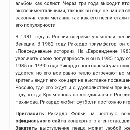
альбом как солист. Через три года выходит вт
экспериментальными, так как он еще не нашел св
закончил свои метания, так как его песни стал
его популярности.
В 1981 году в России впервые услышали песни
Венеции. В 1982 году Рикардо триумфатор, он 
«Повседневные истории». На «Евровидение 1983
увеличить свою популярность и он в 1985 году от
1985 по 1990 года Рикардо постоянный участник 
удается, но его все равно тепло встречают во 
зритель видит его концерт на выставке посвяще
Россию, где его ждут и с удовольствием приним
году, когда Крым вновь воссоединялся с Росси
Нахимова. Рикардо любит футбол и постоянно игр
Пригласить
Рикардо Фольи на честную вече
официального сайта
концертного агентства, дл
Заказать
выступление певца может любой ж