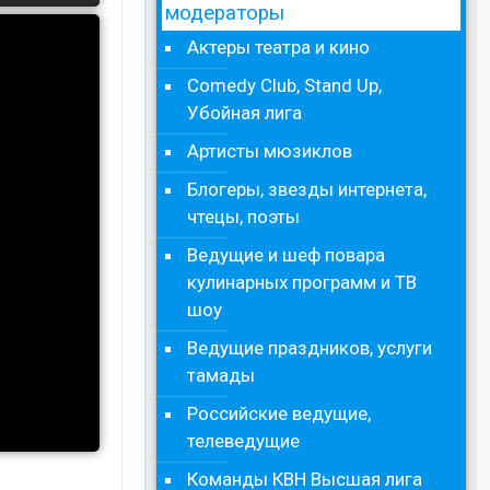
модераторы
Актеры театра и кино
Comedy Club, Stand Up,
Убойная лига
Артисты мюзиклов
Блогеры, звезды интернета,
чтецы, поэты
Ведущие и шеф повара
кулинарных программ и ТВ
шоу
Ведущие праздников, услуги
тамады
Российские ведущие,
телеведущие
Команды КВН Высшая лига