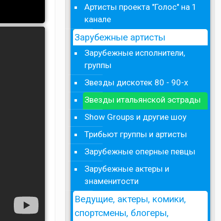
Артисты проекта "Голос" на 1
канале
Зарубежные артисты
Зарубежные исполнители,
группы
Звезды дискотек 80 - 90-х
Звезды итальянской эстрады
Show Groups и другие шоу
Трибьют группы и артисты
Зарубежные оперные певцы
Зарубежные актеры и
знаменитости
Ведущие, актеры, комики,
спортсмены, блогеры,