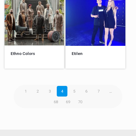
Ethno Colors
Etilen
1
2
3
4
5
6
7
…
68
69
70