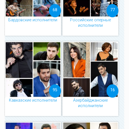
68
77
Бардовские исполнители
Российские оперные
исполнители
95
16
Кавказские исполнители
Азербайджанские
исполнители