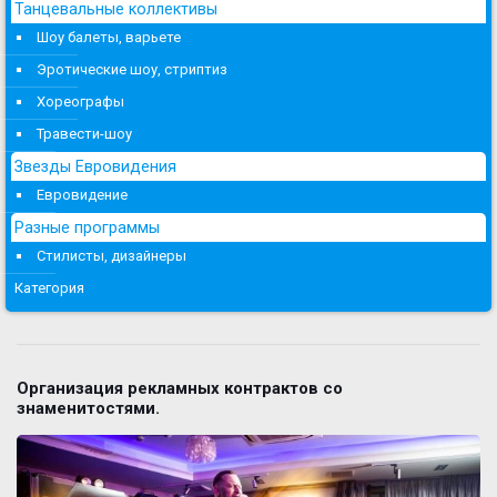
Танцевальные коллективы
Шоу балеты, варьете
Эротические шоу, стриптиз
Хореографы
Травести-шоу
Звезды Евровидения
Евровидение
Разные программы
Стилисты, дизайнеры
Категория
Организация рекламных контрактов со
знаменитостями.