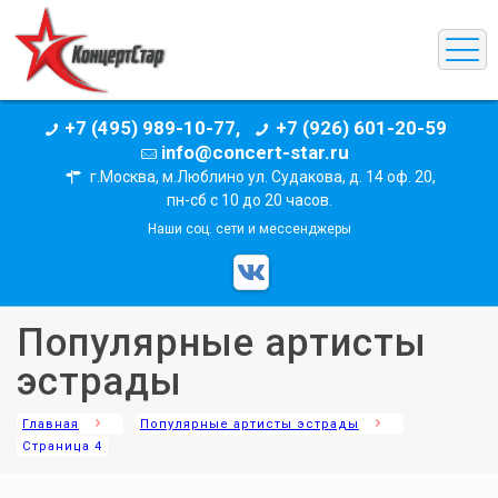
+7 (495) 989-10-77,
+7 (926) 601-20-59
info@concert-star.ru
г.Москва, м.Люблино ул. Судакова, д. 14 оф. 20,
пн-сб с 10 до 20 часов.
Наши соц. сети и мессенджеры
Популярные артисты
эстрады
Главная
Популярные артисты эстрады
Страница 4