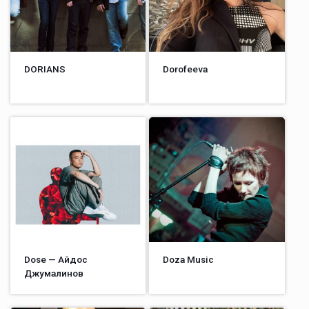
DORIANS
Dorofeeva
Dose — Айдос
Doza Music
Джумалинов