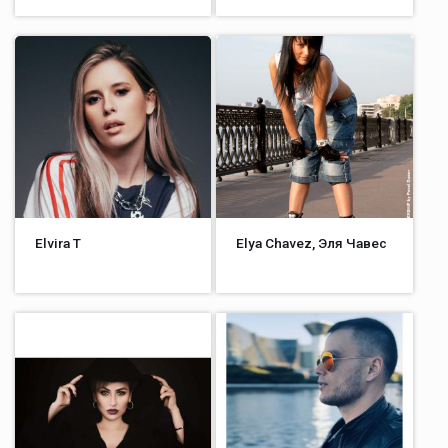
Elvira T
Elya Chavez, Эля Чавес