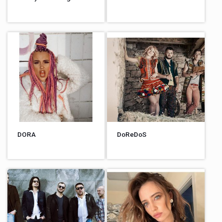
DORA
DoReDoS