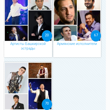
20
67
Артисты Башкирской
Армянские исполнители
эстрады
70